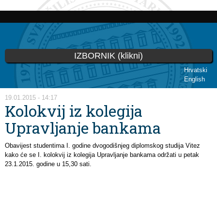
Skip to
main
content
IZBORNIK (klikni)
Hrvatski
English
You are here
19.01.2015 - 14:17
Kolokvij iz kolegija
Upravljanje bankama
Obavijest studentima I. godine dvogodišnjeg diplomskog studija Vitez
kako će se I. kolokvij iz kolegija Upravljanje bankama održati u petak
23.1.2015. godine u 15,30 sati.