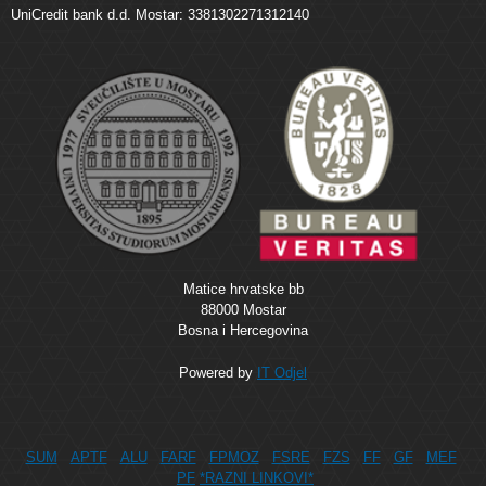
UniCredit bank d.d. Mostar: 3381302271312140
Matice hrvatske bb
88000 Mostar
Bosna i Hercegovina
Powered by
IT Odjel
SUM
APTF
ALU
FARF
FPMOZ
FSRE
FZS
FF
GF
MEF
PF
*RAZNI LINKOVI*