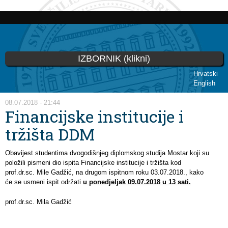
Skip to
main
content
IZBORNIK (klikni)
Hrvatski
English
You are here
08.07.2018 - 21:44
Financijske institucije i
tržišta DDM
Obavijest studentima dvogodišnjeg diplomskog studija Mostar koji su
položili pismeni dio ispita Financijske institucije i tržišta kod
prof.dr.sc. Mile Gadžić, na drugom ispitnom roku 03.07.2018., kako
će se usmeni ispit održati
u ponedjeljak 09.07.2018 u 13 sati.
prof.dr.sc. Mila Gadžić