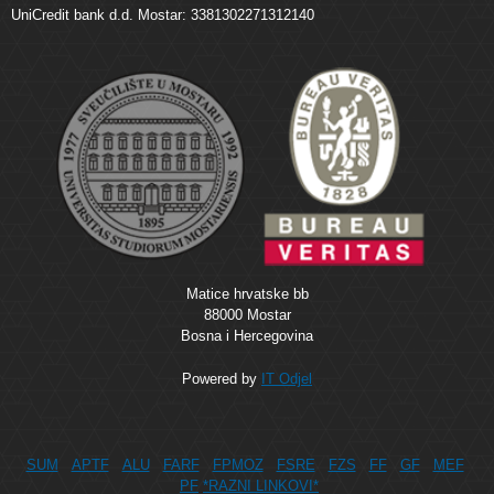
UniCredit bank d.d. Mostar: 3381302271312140
Matice hrvatske bb
88000 Mostar
Bosna i Hercegovina
Powered by
IT Odjel
SUM
APTF
ALU
FARF
FPMOZ
FSRE
FZS
FF
GF
MEF
PF
*RAZNI LINKOVI*