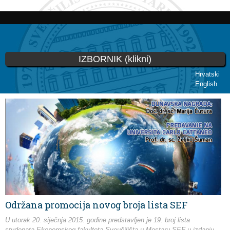
Skip to
main
content
IZBORNIK (klikni)
Hrvatski
English
You are here
Održana promocija novog broja lista SEF
U utorak 20. siječnja 2015. godine predstavljen je 19. broj lista
studenata Ekonomskog fakulteta Sveučilišta u Mostaru SEF u izdanju