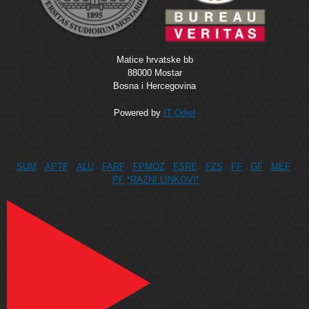
Matice hrvatske bb
88000 Mostar
Bosna i Hercegovina
Powered by
IT Odjel
SUM
APTF
ALU
FARF
FPMOZ
FSRE
FZS
FF
GF
MEF
PF
*RAZNI LINKOVI*