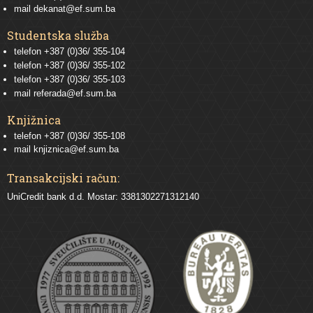
mail
dekanat@ef.sum.ba
Studentska služba
telefon
+387 (0)36/ 355-104
telefon
+387 (0)36/ 355-102
telefon
+387 (0)36/ 355-103
mail
referada@ef.sum.ba
Knjižnica
telefon +387 (0)36/ 355-108
mail
knjiznica@ef.sum.ba
Transakcijski račun:
UniCredit bank d.d. Mostar: 3381302271312140