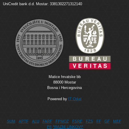
UniCredit bank d.d. Mostar: 3381302271312140
Matice hrvatske bb
88000 Mostar
Bosna i Hercegovina
Powered by
IT Odjel
SUM
APTF
ALU
FARF
FPMOZ
FSRE
FZS
FF
GF
MEF
PF
*RAZNI LINKOVI*