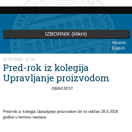
Skip to
main
content
IZBORNIK (klikni)
Hrvatski
English
You are here
16.05.2018 - 12:24
Pred-rok iz kolegija
Upravljanje proizvodom
OBAVIJEST
Pred-rok iz kolegija Upravljanje proizvodom bit će održan 28.5.2018.
godine u terminu nastave.