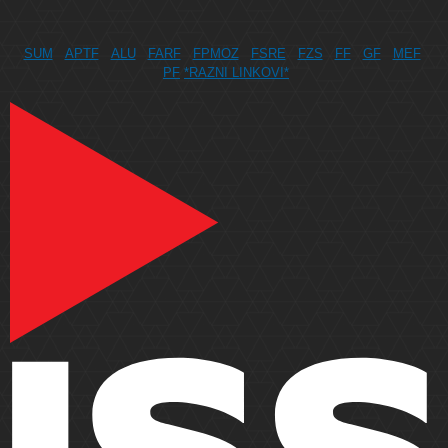
SUM
APTF
ALU
FARF
FPMOZ
FSRE
FZS
FF
GF
MEF
PF
*RAZNI LINKOVI*