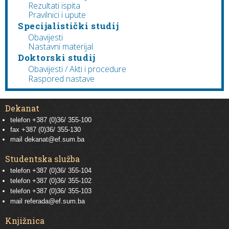
Rezultati ispita
Pravilnici i upute
Specijalistički studij
Obavijesti
Nastavni materijal
Doktorski studij
Obavijesti / Akti i procedure
Raspored nastave
Dekanat
telefon +387 (0)36/ 355-100
fax +387 (0)36/ 355-130
mail
dekanat@ef.sum.ba
Studentska služba
telefon
+387 (0)36/ 355-104
telefon
+387 (0)36/ 355-102
telefon
+387 (0)36/ 355-103
mail
referada@ef.sum.ba
Knjižnica