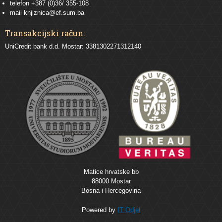
telefon +387 (0)36/ 355-108
mail
knjiznica@ef.sum.ba
Transakcijski račun:
UniCredit bank d.d. Mostar: 3381302271312140
Matice hrvatske bb
88000 Mostar
Bosna i Hercegovina
Powered by
IT Odjel