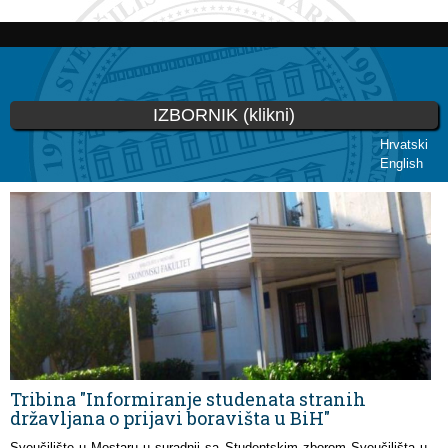
Skip to
main
content
IZBORNIK (klikni)
Hrvatski
English
You are here
Tribina "Informiranje studenata stranih
državljana o prijavi boravišta u BiH"
Sveučilište u Mostaru u suradnji sa Studentskim zborom Sveučilišta u