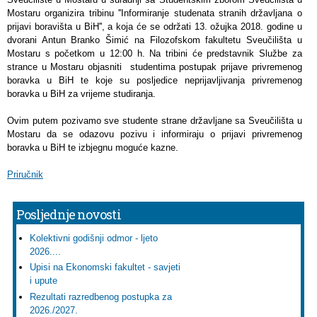
Mostaru organizira tribinu ''Informiranje studenata stranih državljana o
prijavi boravišta u BiH'', a koja će se održati 13. ožujka 2018. godine u
dvorani Antun Branko Šimić na Filozofskom fakultetu Sveučilišta u
Mostaru s početkom u 12:00 h. Na tribini će predstavnik Službe za
strance u Mostaru objasniti studentima postupak prijave privremenog
boravka u BiH te koje su posljedice neprijavljivanja privremenog
boravka u BiH za vrijeme studiranja.
Ovim putem pozivamo sve studente strane državljane sa Sveučilišta u
Mostaru da se odazovu pozivu i informiraju o prijavi privremenog
boravka u BiH te izbjegnu moguće kazne.
Priručnik
Posljednje novosti
Kolektivni godišnji odmor - ljeto
2026....
Upisi na Ekonomski fakultet - savjeti
i upute
Rezultati razredbenog postupka za
2026./2027.