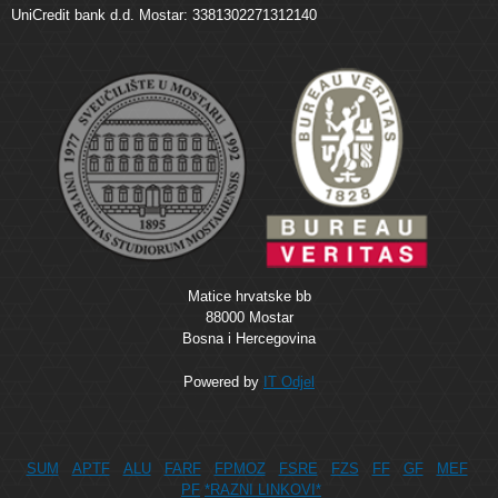
UniCredit bank d.d. Mostar: 3381302271312140
Matice hrvatske bb
88000 Mostar
Bosna i Hercegovina
Powered by
IT Odjel
SUM
APTF
ALU
FARF
FPMOZ
FSRE
FZS
FF
GF
MEF
PF
*RAZNI LINKOVI*