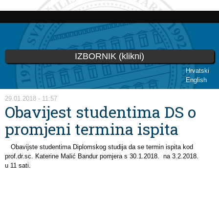
Skip to
main
content
IZBORNIK (klikni)
Hrvatski
English
You are here
29.01.2018 - 11:57
Obavijest studentima DS o
promjeni termina ispita
Obavijste studentima Diplomskog studija da se termin ispita kod
prof.dr.sc. Katerine Malić Bandur pomjera s 30.1.2018. na 3.2.2018.
u 11 sati.