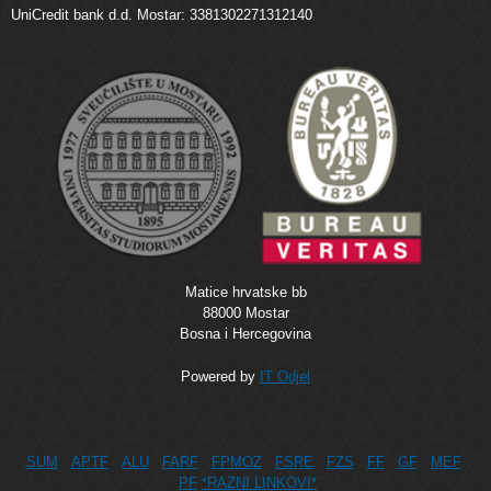
UniCredit bank d.d. Mostar: 3381302271312140
Matice hrvatske bb
88000 Mostar
Bosna i Hercegovina
Powered by
IT Odjel
SUM
APTF
ALU
FARF
FPMOZ
FSRE
FZS
FF
GF
MEF
PF
*RAZNI LINKOVI*