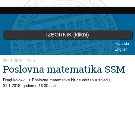
Skip to
main
content
IZBORNIK (klikni)
Hrvatski
English
You are here
25.01.2018 - 12:07
Poslovna matematika SSM
Drugi kolokvij iz Poslovne matematike bit će održan u srijedu,
31.1.2018. godine u 16:30 sati.