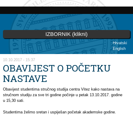
Skip to
main
content
IZBORNIK (klikni)
Hrvatski
English
You are here
10.10.2017 - 15:37
OBAVIJEST O POČETKU
NASTAVE
Obavijest studentima stručnog studija centra Vitez kako nastava na
stručnom studiju za sve tri godine počinje u petak 13.10.2017. godine
u 15,30 sati.
Studentima želimo sretan i uspiješan početak akademske godine.