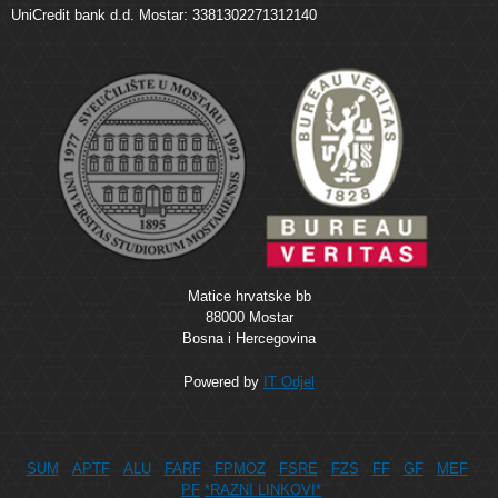
UniCredit bank d.d. Mostar: 3381302271312140
Matice hrvatske bb
88000 Mostar
Bosna i Hercegovina
Powered by
IT Odjel
SUM
APTF
ALU
FARF
FPMOZ
FSRE
FZS
FF
GF
MEF
PF
*RAZNI LINKOVI*