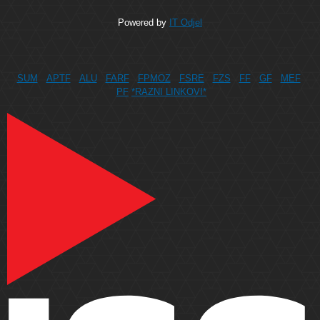
Powered by
IT Odjel
SUM
APTF
ALU
FARF
FPMOZ
FSRE
FZS
FF
GF
MEF
PF
*RAZNI LINKOVI*