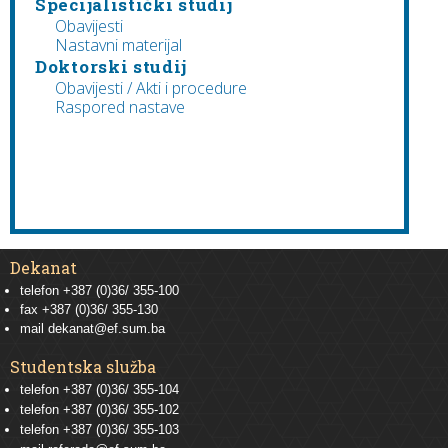
Specijalistički studij
Obavijesti
Nastavni materijal
Doktorski studij
Obavijesti / Akti i procedure
Raspored nastave
Dekanat
telefon +387 (0)36/ 355-100
fax +387 (0)36/ 355-130
mail
dekanat@ef.sum.ba
Studentska služba
telefon
+387 (0)36/ 355-104
telefon
+387 (0)36/ 355-102
telefon
+387 (0)36/ 355-103