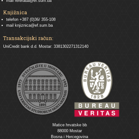
mail
referada@ef.sum.ba
Knjižnica
telefon +387 (0)36/ 355-108
mail
knjiznica@ef.sum.ba
Transakcijski račun:
UniCredit bank d.d. Mostar: 3381302271312140
Matice hrvatske bb
88000 Mostar
Bosna i Hercegovina