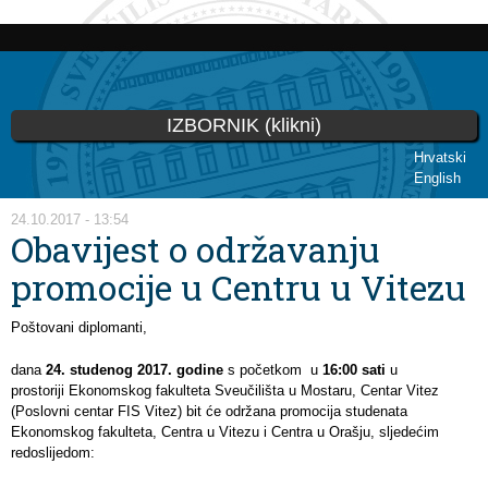
Skip to
main
content
IZBORNIK (klikni)
Hrvatski
English
You are here
24.10.2017 - 13:54
Obavijest o održavanju
promocije u Centru u Vitezu
Poštovani diplomanti,
dana
24.
studenog 201
7. godine
s početkom u
1
6:00 sati
u
prostoriji Ekonomskog fakulteta Sveučilišta u Mostaru, Centar Vitez
(Poslovni centar FIS Vitez) bit će održana promocija studenata
Ekonomskog fakulteta, Centra u Vitezu i Centra u Orašju, sljedećim
redoslijedom: