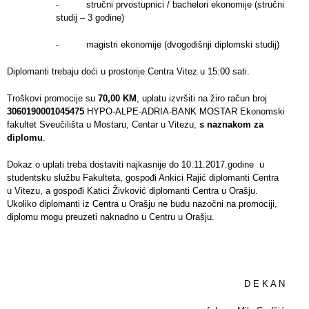
- stručni prvostupnici / bachelori ekonomije (stručni
studij – 3 godine)
- magistri ekonomije (dvogodišnji diplomski studij)
Diplomanti trebaju doći u prostorije Centra Vitez u 15:00 sati.
Troškovi promocije su
70,00 KM
, uplatu izvršiti na žiro račun broj
3060190001045475
HYPO-ALPE-ADRIA-BANK MOSTAR Ekonomski
fakultet Sveučilišta u Mostaru, Centar u Vitezu,
s naznakom za
diplomu
.
Dokaz o uplati treba dostaviti najkasnije do 10.11.2017.godine u
studentsku službu Fakulteta, gospođi Ankici Rajić diplomanti Centra
u Vitezu, a gospođi Katici Živković diplomanti Centra u Orašju.
Ukoliko diplomanti iz Centra u Orašju ne budu nazočni na promociji,
diplomu mogu preuzeti naknadno u Centru u Orašju.
D E K A N