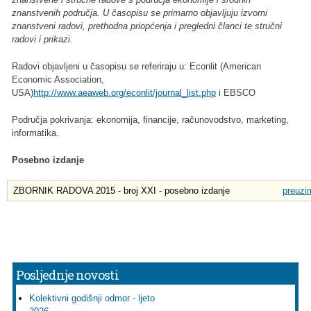
znanstvenih područja. U časopisu se primarno objavljuju izvorni
znanstveni radovi, prethodna priopćenja i pregledni članci te stručni
radovi i prikazi.
Radovi objavljeni u časopisu se referiraju u: Econlit (American
Economic Association,
USA)
http://www.aeaweb.org/econlit/journal_list.php
i EBSCO
Područja pokrivanja: ekonomija, financije, računovodstvo, marketing,
informatika.
Posebno izdanje
ZBORNIK RADOVA 2015 - broj XXI
- posebno izdanje
preuzi
Posljednje novosti
Kolektivni godišnji odmor - ljeto