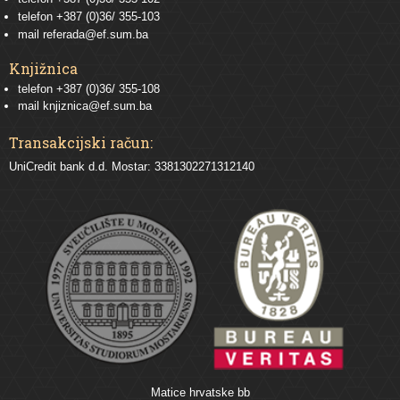
telefon
+387 (0)36/ 355-103
mail
referada@ef.sum.ba
Knjižnica
telefon +387 (0)36/ 355-108
mail
knjiznica@ef.sum.ba
Transakcijski račun:
UniCredit bank d.d. Mostar: 3381302271312140
Matice hrvatske bb