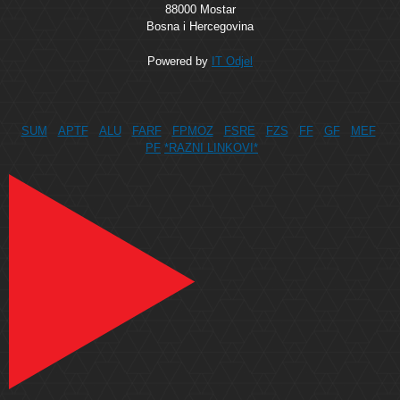
88000 Mostar
Bosna i Hercegovina
Powered by
IT Odjel
SUM
APTF
ALU
FARF
FPMOZ
FSRE
FZS
FF
GF
MEF
PF
*RAZNI LINKOVI*