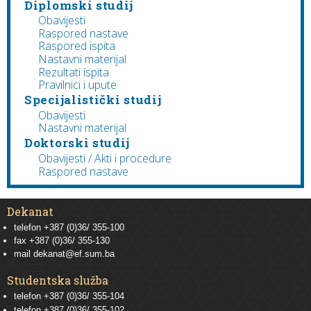
Diplomski studij
Obavijesti
Raspored nastave
Raspored ispita
Nastavni materijal
Rezultati ispita
Pravilnici i upute
Specijalistički studij
Obavijesti
Nastavni materijal
Doktorski studij
Obavijesti / Akti i procedure
Raspored nastave
Dekanat
telefon +387 (0)36/ 355-100
fax +387 (0)36/ 355-130
mail
dekanat@ef.sum.ba
Studentska služba
telefon
+387 (0)36/ 355-104
telefon
+387 (0)36/ 355-102