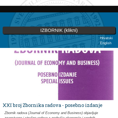
Skip to
main
content
IZBORNIK (klikni)
Hrvatski
English
You are here
XXI broj Zbornika radova - posebno izdanje
Zbornik radova (Journal of Economy and Business) objavljuje
znanstvene i stručne radove s područja ekonomije i srodnih