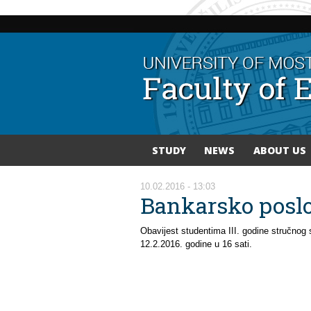
STUDY
NEWS
ABOUT US
You are here
10.02.2016 - 13:03
Bankarsko poslo
Obavijest studentima III. godine stručnog 
12.2.2016. godine u 16 sati.