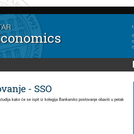
Skip to
main
content
N
I
I
I
vanje - SSO
studija kako će se ispit iz kolegija Bankarsko poslovanje obaviti u petak