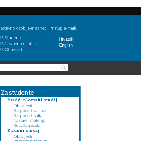
astavno osoblje-Intranet
Pristup e-mailu
SS Studenti
Hrvatski
SS Nastavno osoblje
English
SS Obavijesti
Search form
Search
Za studente
Preddiplomski studij
Obavijesti
Raspored nastave
Raspored ispita
Nastavni materijal
Rezultati ispita
Stručni studij
Obavijesti