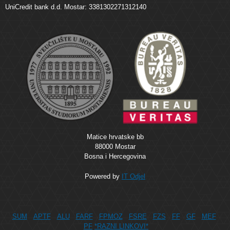
UniCredit bank d.d. Mostar: 3381302271312140
Matice hrvatske bb
88000 Mostar
Bosna i Hercegovina
Powered by
IT Odjel
SUM
APTF
ALU
FARF
FPMOZ
FSRE
FZS
FF
GF
MEF
PF
*RAZNI LINKOVI*