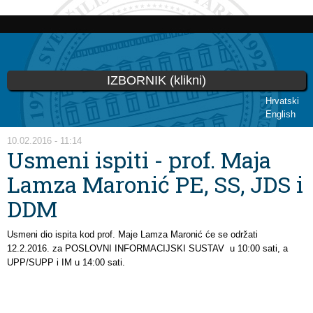
Skip to
main
content
IZBORNIK (klikni)
Hrvatski
English
You are here
10.02.2016 - 11:14
Usmeni ispiti - prof. Maja
Lamza Maronić PE, SS, JDS i
DDM
Usmeni dio ispita kod prof. Maje Lamza Maronić će se održati
12.2.2016.
za
POSLOVNI INFORMACIJSKI SUSTAV
u 10:00 sati, a
UPP/SUPP i IM u 14:00
sati
.