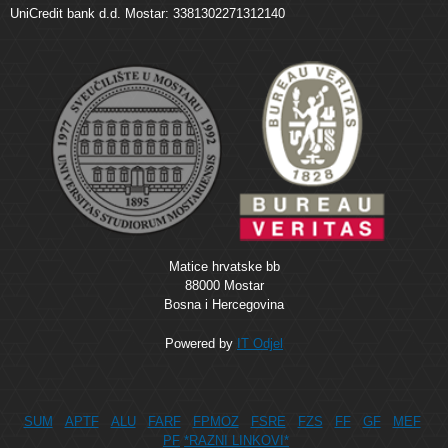
UniCredit bank d.d. Mostar: 3381302271312140
Matice hrvatske bb
88000 Mostar
Bosna i Hercegovina
Powered by
IT Odjel
SUM
APTF
ALU
FARF
FPMOZ
FSRE
FZS
FF
GF
MEF
PF
*RAZNI LINKOVI*