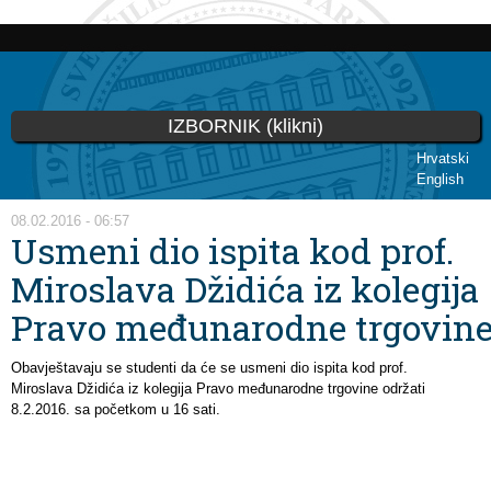
Skip to
main
content
IZBORNIK (klikni)
Hrvatski
English
You are here
08.02.2016 - 06:57
Usmeni dio ispita kod prof.
Miroslava Džidića iz kolegija
Pravo međunarodne trgovin
Obavještavaju se studenti da će se usmeni dio ispita kod prof.
Miroslava Džidića iz kolegija Pravo međunarodne trgovine održati
8.2.2016. sa početkom u 16 sati.