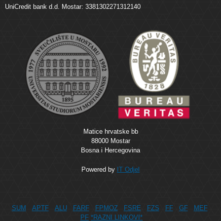
UniCredit bank d.d. Mostar: 3381302271312140
Matice hrvatske bb
88000 Mostar
Bosna i Hercegovina
Powered by
IT Odjel
SUM
APTF
ALU
FARF
FPMOZ
FSRE
FZS
FF
GF
MEF
PF
*RAZNI LINKOVI*