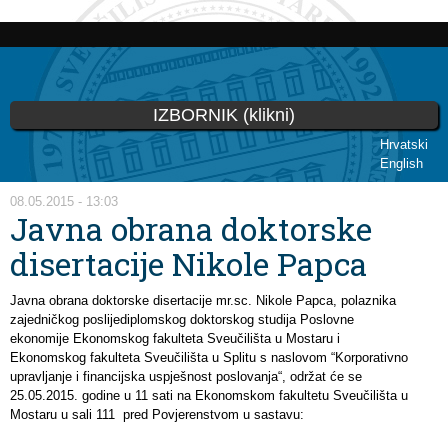
Skip to
main
content
IZBORNIK (klikni)
Hrvatski
English
You are here
08.05.2015 - 13:03
Javna obrana doktorske
disertacije Nikole Papca
Javna obrana doktorske disertacije mr.sc. Nikole Papca, polaznika
zajedničkog poslijediplomskog doktorskog studija Poslovne
ekonomije Ekonomskog fakulteta Sveučilišta u Mostaru i
Ekonomskog fakulteta Sveučilišta u Splitu s naslovom “Korporativno
upravljanje i financijska uspješnost poslovanja“, održat će se
25.05.2015. godine u 11 sati na Ekonomskom fakultetu Sveučilišta u
Mostaru u sali 111 pred Povjerenstvom u sastavu: