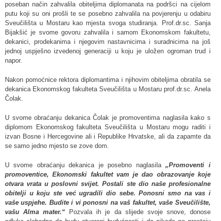
poseban način zahvalila obiteljima diplomanata na podršci na cijelom
putu koji su oni prošli te se posebno zahvalila na povjerenju u odabiru
Sveučilišta u Mostaru kao mjesta svoga studiranja. Prof.dr.sc. Sanja
Bijakšić je svome govoru zahvalila i samom Ekonomskom fakultetu,
dekanici, prodekanima i njegovim nastavnicima i suradnicima na još
jednoj uspješno izvedenoj generaciji u koju je uložen ogroman trud i
napor.
Nakon pomoćnice rektora diplomantima i njihovim obiteljima obratila se
dekanica Ekonomskog fakulteta Sveučilišta u Mostaru prof.dr.sc. Anela
Čolak.
U svome obraćanju dekanica Čolak je promoventima naglasila kako s
diplomom Ekonomskog fakulteta Sveučilišta u Mostaru mogu raditi i
izvan Bosne i Hercegovine ali i Republike Hrvatske, ali da zapamte da
se samo jedno mjesto se zove dom.
U svome obraćanju dekanica je posebno naglasila
„Promoventi i
promoventice, Ekonomski fakultet vam je dao obrazovanje koje
otvara vrata u poslovni svijet. Postali ste dio naše profesionalne
obitelji u koju ste već ugradili dio sebe. Ponosni smo na vas i
vaše uspjehe. Budite i vi ponosni na vaš fakultet, vaše Sveučilište,
vašu Alma mater.“
Pozvala ih je da slijede svoje snove, donose