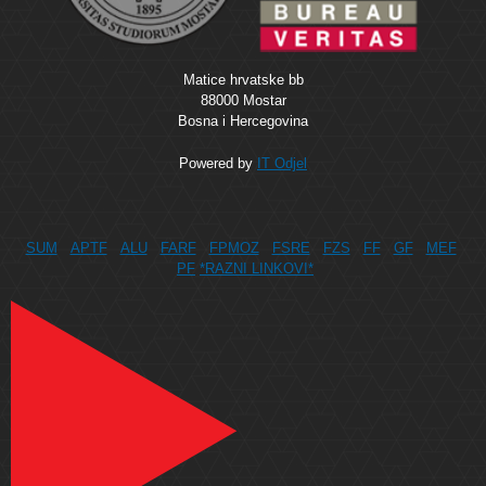
Matice hrvatske bb
88000 Mostar
Bosna i Hercegovina
Powered by
IT Odjel
SUM
APTF
ALU
FARF
FPMOZ
FSRE
FZS
FF
GF
MEF
PF
*RAZNI LINKOVI*