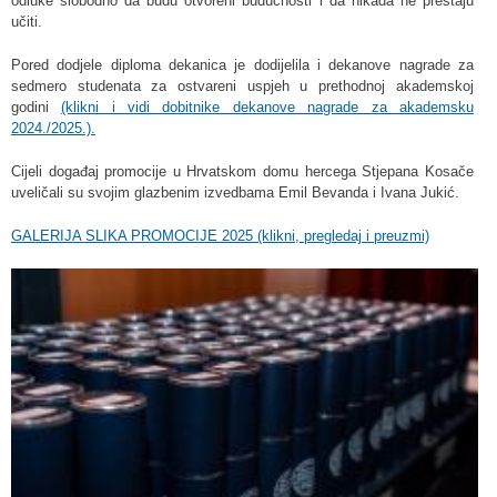
odluke slobodno da budu otvoreni budućnosti i da nikada ne prestaju
učiti.
Pored dodjele diploma dekanica je dodijelila i dekanove nagrade za
sedmero studenata za ostvareni uspjeh u prethodnoj akademskoj
godini
(klikni i vidi dobitnike dekanove nagrade za akademsku
2024./2025.).
Cijeli događaj promocije u Hrvatskom domu hercega Stjepana Kosače
uveličali su svojim glazbenim izvedbama Emil Bevanda i Ivana Jukić.
GALERIJA SLIKA PROMOCIJE 2025 (klikni, pregledaj i preuzmi)