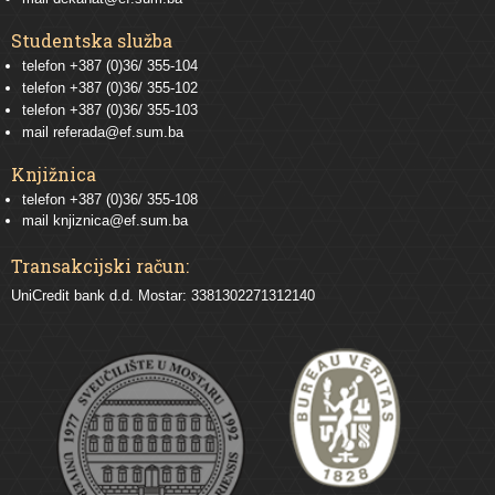
Studentska služba
telefon
+387 (0)36/ 355-104
telefon
+387 (0)36/ 355-102
telefon
+387 (0)36/ 355-103
mail
referada@ef.sum.ba
Knjižnica
telefon +387 (0)36/ 355-108
mail
knjiznica@ef.sum.ba
Transakcijski račun:
UniCredit bank d.d. Mostar: 3381302271312140