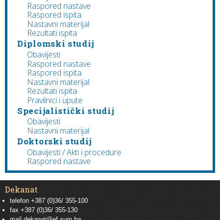
Raspored nastave
Raspored ispita
Nastavni materijal
Rezultati ispita
Diplomski studij
Obavijesti
Raspored nastave
Raspored ispita
Nastavni materijal
Rezultati ispita
Pravilnici i upute
Specijalistički studij
Obavijesti
Nastavni materijal
Doktorski studij
Obavijesti / Akti i procedure
Raspored nastave
Dekanat
telefon +387 (0)36/ 355-100
fax +387 (0)36/ 355-130
mail
dekanat@ef.sum.ba