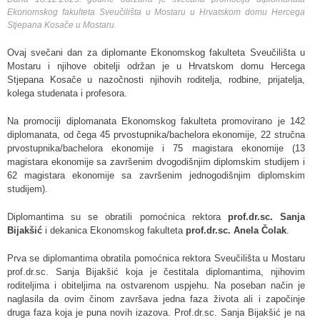
Ekonomskog fakulteta Sveučilišta u Mostaru u Hrvatskom domu Hercega
Stjepana Kosače u Mostaru.
Ovaj svečani dan za diplomante Ekonomskog fakulteta Sveučilišta u
Mostaru i njihove obitelji održan je u Hrvatskom domu Hercega
Stjepana Kosače u nazočnosti njihovih roditelja, rodbine, prijatelja,
kolega studenata i profesora.
Na promociji diplomanata Ekonomskog fakulteta promovirano je 142
diplomanata, od čega 45 prvostupnika/bachelora ekonomije, 22 stručna
prvostupnika/bachelora ekonomije i 75 magistara ekonomije (13
magistara ekonomije sa završenim dvogodišnjim diplomskim studijem i
62 magistara ekonomije sa završenim jednogodišnjim diplomskim
studijem).
Diplomantima su se obratili pomoćnica rektora
prof.dr.sc. Sanja
Bijakšić
i dekanica Ekonomskog fakulteta
prof.dr.sc. Anela Čolak
.
Prva se diplomantima obratila pomoćnica rektora Sveučilišta u Mostaru
prof.dr.sc. Sanja Bijakšić koja je čestitala diplomantima, njihovim
roditeljima i obiteljima na ostvarenom uspjehu. Na poseban način je
naglasila da ovim činom završava jedna faza života ali i započinje
druga faza koja je puna novih izazova. Prof.dr.sc. Sanja Bijakšić je na