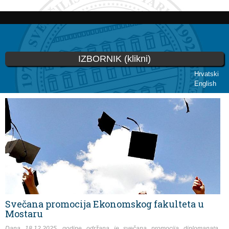
Skip to
main
content
IZBORNIK (klikni)
Hrvatski
English
You are here
Svečana promocija Ekonomskog fakulteta u
Mostaru
Dana 18.12.2025. godine održana je svečana promocija diplomanata