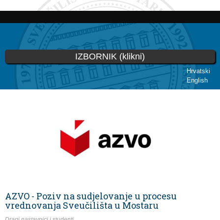
Skip to
main
content
IZBORNIK (klikni)
Hrvatski
English
You are here
AZVO - Poziv na sudjelovanje u procesu
vrednovanja Sveučilišta u Mostaru
Dragi nastavnici i studenti,