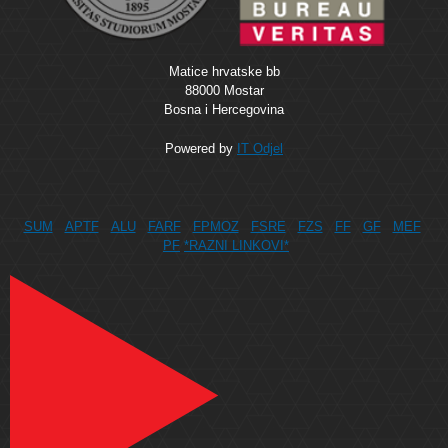
Matice hrvatske bb
88000 Mostar
Bosna i Hercegovina
Powered by
IT Odjel
SUM
APTF
ALU
FARF
FPMOZ
FSRE
FZS
FF
GF
MEF
PF
*RAZNI LINKOVI*