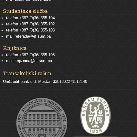
Studentska služba
telefon
+387 (0)36/ 355-104
telefon
+387 (0)36/ 355-102
telefon
+387 (0)36/ 355-103
mail
referada@ef.sum.ba
Knjižnica
telefon +387 (0)36/ 355-108
mail
knjiznica@ef.sum.ba
Transakcijski račun:
UniCredit bank d.d. Mostar: 3381302271312140