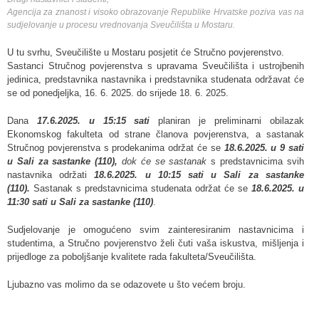
Agencija za znanost i visoko obrazovanje Republike Hrvatske poziva vas na
sudjelovanje u procesu vrednovanja Sveučilišta u Mostaru.
U tu svrhu, Sveučilište u Mostaru posjetit će Stručno povjerenstvo.
Sastanci Stručnog povjerenstva s upravama Sveučilišta i ustrojbenih
jedinica, predstavnika nastavnika i predstavnika studenata održavat će
se od ponedjeljka, 16. 6. 2025. do srijede 18. 6. 2025.
Dana
17.6.2025. u 15:15 sati
planiran je preliminarni obilazak
Ekonomskog fakulteta od strane članova povjerenstva, a sastanak
Stručnog povjerenstva s prodekanima
održat će se
18.6.2025. u 9 sati
u
Sal
i za sastanke (110),
dok će se sastanak
s
predstavnicima svih
nastavnika održati
18.6.2025. u 10:15 sati u
Sal
i za sastanke
(110).
Sastanak s predstavnicima studenata održat će se
18.6.2025.
u
11:30 sati
u
Sal
i za sastanke (110)
.
Sudjelovanje je omogućeno svim zainteresiranim nastavnicima i
studentima, a Stručno povjerenstvo želi čuti vaša iskustva, mišljenja i
prijedloge za poboljšanje kvalitete rada fakulteta/Sveučilišta.
Ljubazno vas molimo da se odazovete u što većem broju.