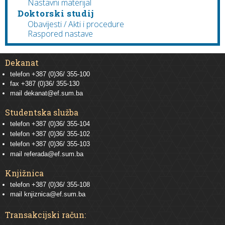
Nastavni materijal
Doktorski studij
Obavijesti / Akti i procedure
Raspored nastave
Dekanat
telefon +387 (0)36/ 355-100
fax +387 (0)36/ 355-130
mail
dekanat@ef.sum.ba
Studentska služba
telefon
+387 (0)36/ 355-104
telefon
+387 (0)36/ 355-102
telefon
+387 (0)36/ 355-103
mail
referada@ef.sum.ba
Knjižnica
telefon +387 (0)36/ 355-108
mail
knjiznica@ef.sum.ba
Transakcijski račun: