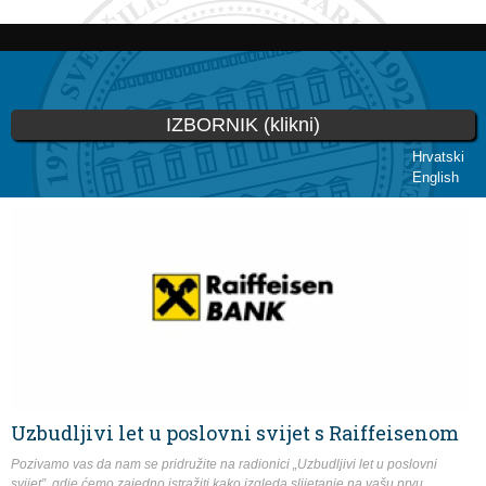
Skip to
main
content
IZBORNIK (klikni)
Hrvatski
English
You are here
Uzbudljivi let u poslovni svijet s Raiffeisenom
Pozivamo vas da nam se pridružite na radionici „Uzbudljivi let u poslovni
svijet”, gdje ćemo zajedno istražiti kako izgleda slijetanje na vašu prvu