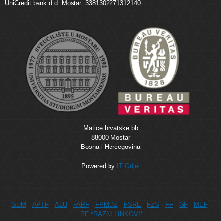
UniCredit bank d.d. Mostar: 3381302271312140
Matice hrvatske bb
88000 Mostar
Bosna i Hercegovina
Powered by
IT Odjel
SUM
APTF
ALU
FARF
FPMOZ
FSRE
FZS
FF
GF
MEF
PF
*RAZNI LINKOVI*