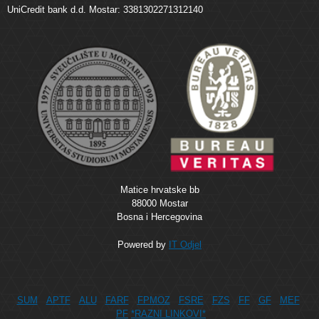
UniCredit bank d.d. Mostar: 3381302271312140
Matice hrvatske bb
88000 Mostar
Bosna i Hercegovina
Powered by
IT Odjel
SUM
APTF
ALU
FARF
FPMOZ
FSRE
FZS
FF
GF
MEF
PF
*RAZNI LINKOVI*