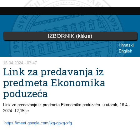
Skip to
main
content
IZBORNIK (klikni)
Hrvatski
English
You are here
16.04.2024 - 07:47
Link za predavanja iz
predmeta Ekonomika
poduzeća
Link za predavanja iz predmeta Ekonomika poduzeća u utorak, 16.4.
2024. 12,15 je
https://meet.google.com/
jxg-gpkg-xfg