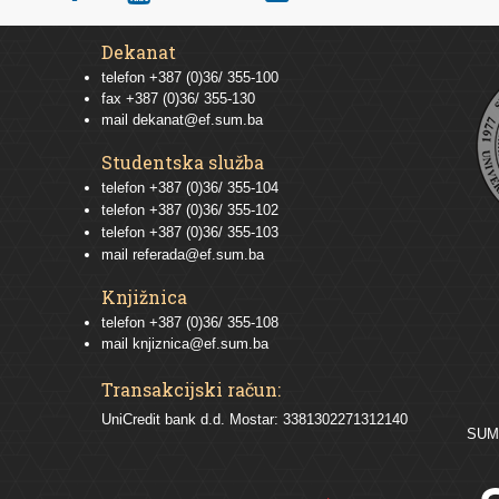
Dekanat
telefon +387 (0)36/ 355-100
fax +387 (0)36/ 355-130
mail
dekanat@ef.sum.ba
Studentska služba
telefon
+387 (0)36/ 355-104
telefon
+387 (0)36/ 355-102
telefon
+387 (0)36/ 355-103
mail
referada@ef.sum.ba
Knjižnica
telefon +387 (0)36/ 355-108
mail
knjiznica@ef.sum.ba
Transakcijski račun:
UniCredit bank d.d. Mostar: 3381302271312140
SU