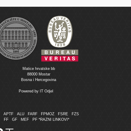
Matice hrvatske bb
88000 Mostar
Bosna i Hercegovina
Powered by
IT Odjel
M
APTF
ALU
FARF
FPMOZ
FSRE
FZS
FF
GF
MEF
PF
*RAZNI LINKOVI*