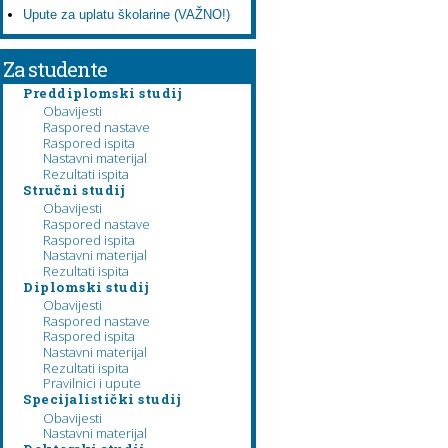
Upute za uplatu školarine (VAŽNO!)
Za studente
Preddiplomski studij
Obavijesti
Raspored nastave
Raspored ispita
Nastavni materijal
Rezultati ispita
Stručni studij
Obavijesti
Raspored nastave
Raspored ispita
Nastavni materijal
Rezultati ispita
Diplomski studij
Obavijesti
Raspored nastave
Raspored ispita
Nastavni materijal
Rezultati ispita
Pravilnici i upute
Specijalistički studij
Obavijesti
Nastavni materijal