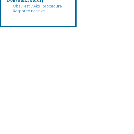
Doktorski studij
Obavijesti / Akti i procedure
Raspored nastave