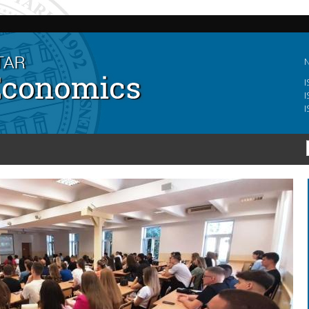
Skip to
main
content
N
I
I
I