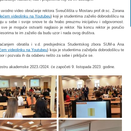
ti uvodno video obraćanje rektora Sveučilišta u Mostaru prof.dr.sc. Zorana
edećem videolinku na Youtubeu
) koji je studentima zaželio dobrodošlicu na
uju u sebe i svoje snove te da hrabo preuzmu inicijativu i odgovornost.
ve je moguće ostvariti naglasio je rektor. Na koncu rektor je poručio
fesorima te im zaželio da budu uzor i nada ovog društva.
aćanjem obratila i v.d. predsjednica Studentskog zbora SUM-a Ana
ećem videolinku na Youtubeu
) koja je studentima zaželjela dobrodošlicu te
bor i pozvala ih da odaberu nešto za sebe i priključe se.
stru akademske 2023./2024. će započeti 9. listopada 2023. godine.