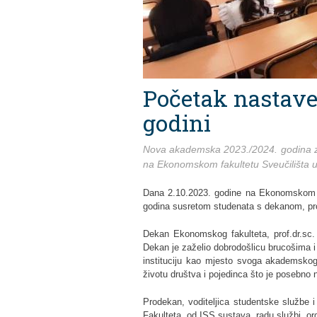
Početak nastave
godini
Nova akademska 2023./2024. godina z
na Ekonomskom fakultetu Sveučilišta 
Dana 2.10.2023. godine na Ekonomskom f
godina susretom studenata s dekanom, pr
Dekan Ekonomskog fakulteta, prof.dr.sc. 
Dekan je zaželio dobrodošlicu brucošima i 
instituciju kao mjesto svoga akademskog
životu društva i pojedinca što je posebno 
Prodekan, voditeljica studentske službe i 
Fakulteta, od ISS sustava, radu službi, or