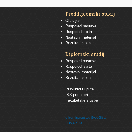
Preddiplomski studij
Obavijesti
Raspored nastave
Raspored ispita
Nastavni materijal
Rezultati ispita
Diplomski studij
Raspored nastave
Raspored ispita
Nastavni materijal
Rezultati ispita
Pravilnici i upute
ISS profesori
Fakultetske službe
e-learning sustav
Sveučilišta
SUMARUM