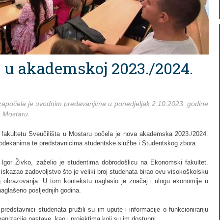
 u akademskoj 2023./2024.
apočela je uvodnim predavanjima u ponedjeljak 2.10.2023. godine
u Mostaru.
akultetu Sveučilišta u Mostaru počela je nova akademska 2023./2024.
odekanima te predstavnicima studentske službe i Studentskog zbora.
Igor Živko, zaželio je studentima dobrodošlicu na Ekonomski fakultet.
iskazao zadovoljstvo što je veliki broj studenata birao ovu visokoškolsku
 obrazovanja. U tom kontekstu naglasio je značaj i ulogu ekonomije u
naglašeno posljednjih godina.
predstavnici studenata pružili su im upute i informacije o funkcioniranju
ganizacije nastave, kao i projektima koji su im dostupni.