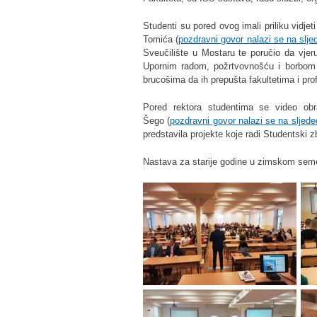
Studenti su pored ovog imali priliku vidje
Tomića (
pozdravni govor nalazi se na slj
Sveučilište u Mostaru te poručio da vjer
Upornim radom, požrtvovnošću i borbom s
brucošima da ih prepušta fakultetima i pro
Pored rektora studentima se video obr
Šego (
pozdravni govor nalazi se na sljed
predstavila projekte koje radi Studentski z
Nastava za starije godine u zimskom seme