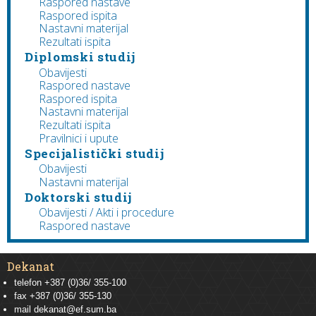
Raspored nastave
Raspored ispita
Nastavni materijal
Rezultati ispita
Diplomski studij
Obavijesti
Raspored nastave
Raspored ispita
Nastavni materijal
Rezultati ispita
Pravilnici i upute
Specijalistički studij
Obavijesti
Nastavni materijal
Doktorski studij
Obavijesti / Akti i procedure
Raspored nastave
Dekanat
telefon +387 (0)36/ 355-100
fax +387 (0)36/ 355-130
mail
dekanat@ef.sum.ba