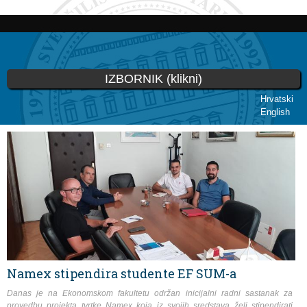
Skip to
main
content
IZBORNIK (klikni)
Hrvatski
English
You are here
Namex stipendira studente EF SUM-a
Danas je na Ekonomskom fakultetu održan inicijalni radni sastanak za
provedbu projekta tvrtke Namex koja iz svojih sredstava želi stipendirati