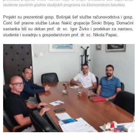
studente završnih godina studijskih programa na Ekonomskom fakultetu.
Projekt su prezentirali gosp. Bošnjak šef službe računovodstva i gosp.
Ćorić šef pravne službe Lukas Nakić grupacije Široki Brijeg. Domaćini
sastanka bili su dekan prof. dr. sc. Igor Živko i prodekan za nastavu,
studente i suradnju s gospodarstvom prof. dr. sc. Nikola Papac.