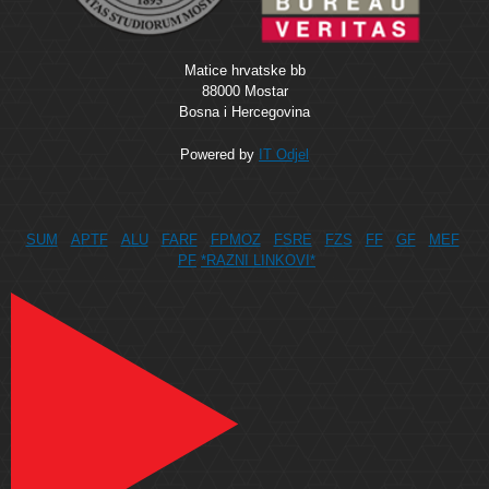
Matice hrvatske bb
88000 Mostar
Bosna i Hercegovina
Powered by
IT Odjel
SUM
APTF
ALU
FARF
FPMOZ
FSRE
FZS
FF
GF
MEF
PF
*RAZNI LINKOVI*