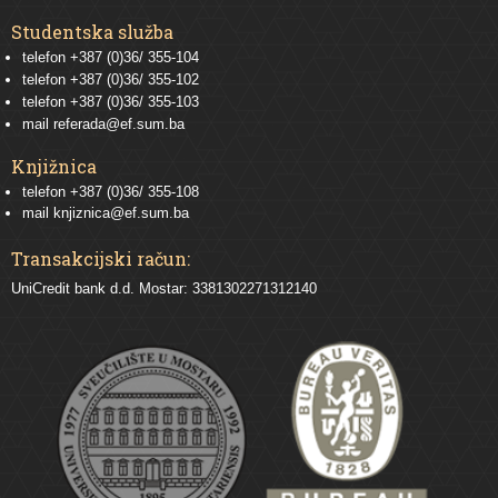
Studentska služba
telefon
+387 (0)36/ 355-104
telefon
+387 (0)36/ 355-102
telefon
+387 (0)36/ 355-103
mail
referada@ef.sum.ba
Knjižnica
telefon +387 (0)36/ 355-108
mail
knjiznica@ef.sum.ba
Transakcijski račun:
UniCredit bank d.d. Mostar: 3381302271312140