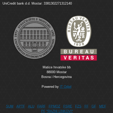
UniCredit bank d.d. Mostar: 3381302271312140
Matice hrvatske bb
88000 Mostar
Bosna i Hercegovina
Powered by
IT Odjel
SUM
APTF
ALU
FARF
FPMOZ
FSRE
FZS
FF
GF
MEF
PF
*RAZNI LINKOVI*