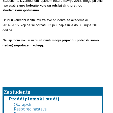
Studenti na izvanrednom ispitnom roku u travnju 2015. mogu prijaviti
i polagati
samo kolegije koje su odslušali u prethodnim
akademskim godinama.
Drugi
izvanredni ispitni rok za sve studente za akademsku
2014./2015. koji će se održati u rujnu, najkasnije do 30. rujna 2015.
godine.
Na ispitnom roku u rujnu studenti
mogu prijaviti i polagati samo 1
(jedan) nepoloženi kolegij.
Za studente
Preddiplomski studij
Obavijesti
Raspored nastave