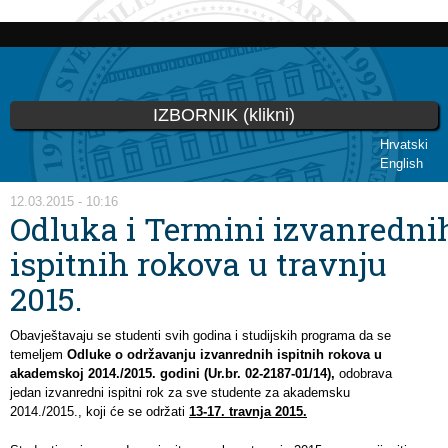
Skip to
main
content
IZBORNIK (klikni)
Hrvatski
English
You are here
12.03.2015 - 10:16
Odluka i Termini izvanredni
ispitnih rokova u travnju
2015.
Obavještavaju se studenti svih godina i studijskih programa da se
temeljem
Odluke o održavanju izvanrednih ispitnih rokova u
akademskoj 2014./2015. godini (Ur.br. 02-2187-01/14),
odobrava
jedan izvanredni ispitni rok za sve studente za akademsku
2014./2015., koji će se održati
13-17. travnja 2015.