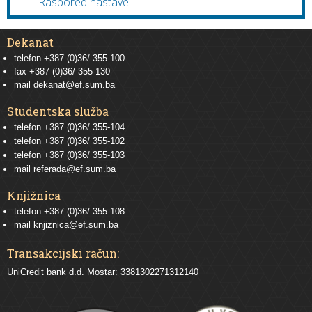
Raspored nastave
Dekanat
telefon +387 (0)36/ 355-100
fax +387 (0)36/ 355-130
mail
dekanat@ef.sum.ba
Studentska služba
telefon
+387 (0)36/ 355-104
telefon
+387 (0)36/ 355-102
telefon
+387 (0)36/ 355-103
mail
referada@ef.sum.ba
Knjižnica
telefon +387 (0)36/ 355-108
mail
knjiznica@ef.sum.ba
Transakcijski račun:
UniCredit bank d.d. Mostar: 3381302271312140