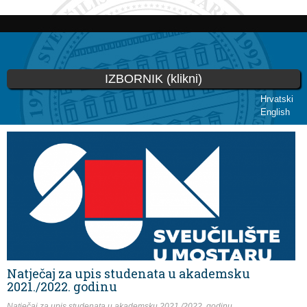
Skip to
main
content
IZBORNIK (klikni)
Hrvatski
English
You are here
Natječaj za upis studenata u akademsku
2021./2022. godinu
Natječaj za upis studenata u akademsku 2021./2022. godinu