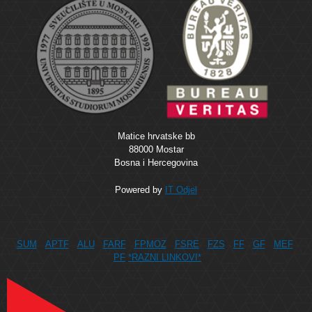
Matice hrvatske bb
88000 Mostar
Bosna i Hercegovina
Powered by
IT Odjel
SUM
APTF
ALU
FARF
FPMOZ
FSRE
FZS
FF
GF
MEF
PF
*RAZNI LINKOVI*