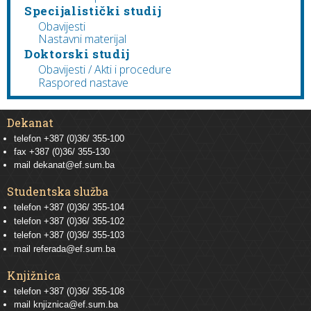
Specijalistički studij
Obavijesti
Nastavni materijal
Doktorski studij
Obavijesti / Akti i procedure
Raspored nastave
Dekanat
telefon +387 (0)36/ 355-100
fax +387 (0)36/ 355-130
mail
dekanat@ef.sum.ba
Studentska služba
telefon
+387 (0)36/ 355-104
telefon
+387 (0)36/ 355-102
telefon
+387 (0)36/ 355-103
mail
referada@ef.sum.ba
Knjižnica
telefon +387 (0)36/ 355-108
mail
knjiznica@ef.sum.ba