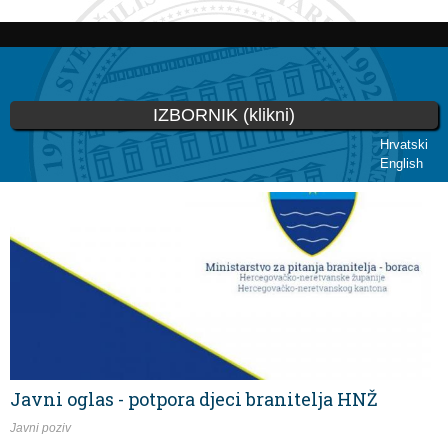
Skip to
main
content
IZBORNIK (klikni)
Hrvatski
English
You are here
Javni oglas - potpora djeci branitelja HNŽ
Javni poziv