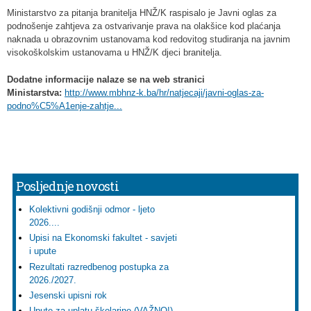
Ministarstvo za pitanja branitelja HNŽ/K raspisalo je Javni oglas za
podnošenje zahtjeva za ostvarivanje prava na olakšice kod plaćanja
naknada u obrazovnim ustanovama kod redovitog studiranja na javnim
visokoškolskim ustanovama u HNŽ/K djeci branitelja.
Dodatne informacije nalaze se na web stranici
Ministarstva:
http://www.mbhnz-k.ba/hr/natjecaji/javni-oglas-za-
podno%C5%A1enje-zahtje...
Posljednje novosti
Kolektivni godišnji odmor - ljeto
2026....
Upisi na Ekonomski fakultet - savjeti
i upute
Rezultati razredbenog postupka za
2026./2027.
Jesenski upisni rok
Upute za uplatu školarine (VAŽNO!)