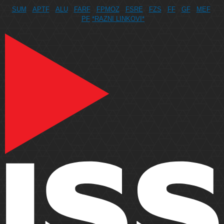
SUM
APTF
ALU
FARF
FPMOZ
FSRE
FZS
FF
GF
MEF
PF
*RAZNI LINKOVI*