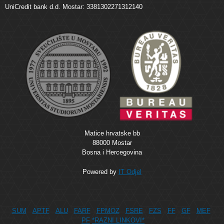
UniCredit bank d.d. Mostar: 3381302271312140
Matice hrvatske bb
88000 Mostar
Bosna i Hercegovina
Powered by
IT Odjel
SUM
APTF
ALU
FARF
FPMOZ
FSRE
FZS
FF
GF
MEF
PF
*RAZNI LINKOVI*