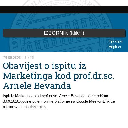
Skip to
main
content
IZBORNIK (klikni)
Hrvatski
English
You are here
29.09.2020 - 10:26
Obavijest o ispitu iz
Marketinga kod prof.dr.sc.
Arnele Bevanda
Ispit iz Marketinga kod prof.dr.sc. Arnele Bevanda bit će održan
30.9.2020.godine putem online platforme na Google Meet-u. Link će
biti objavljen na dan ispita.