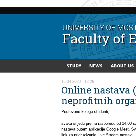
STUDY
NEWS
ABOUT US
You are here
16.04.2020 - 12:26
Online nastava 
neprofitnih org
Postovane kolege studenti,
svaku srijedu prema rasporedu od 14,00 sat
nastava putem aplikacije Google Meet. Svi 
link za pridruzivanje Live Stream nastavi.