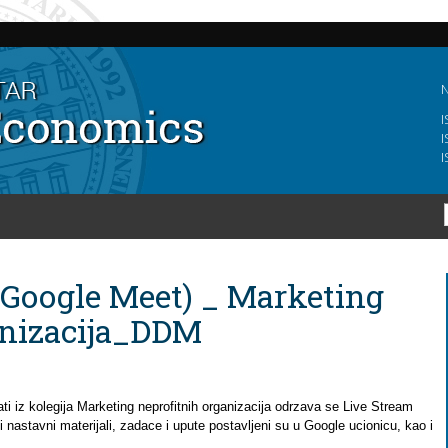
Skip to
main
content
N
I
I
I
(Google Meet) _ Marketing
anizacija_DDM
i iz kolegija Marketing neprofitnih organizacija odrzava se Live Stream
nastavni materijali, zadace i upute postavljeni su u Google ucionicu, kao i