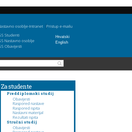
astavno osoblje-Intranet
Pristup e-mailu
SS Studenti
Hrvatski
SS Nastavno osoblje
English
SS Obavijesti
Search form
Search
Za studente
Preddiplomski studij
Obavijesti
Raspored nastave
Raspored ispita
Nastavni materijal
Rezultati ispita
Stručni studij
Obavijesti