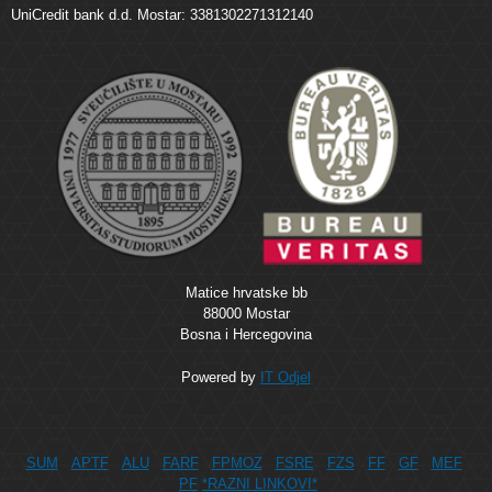
UniCredit bank d.d. Mostar: 3381302271312140
Matice hrvatske bb
88000 Mostar
Bosna i Hercegovina
Powered by
IT Odjel
SUM
APTF
ALU
FARF
FPMOZ
FSRE
FZS
FF
GF
MEF
PF
*RAZNI LINKOVI*