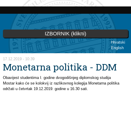
Skip to
main
content
IZBORNIK (klikni)
Hrvatski
English
You are here
17.12.2019 - 10:39
Monetarna politika - DDM
Obavijest studentima I. godine dvogodišnjeg diplomskog studija
Mostar kako će se kolokvij iz razlikovnog kolegija Monetarna politika
održati u četvrtak 19.12.2019. godine u 16.30 sati.