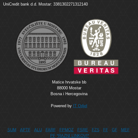
UniCredit bank d.d. Mostar: 3381302271312140
Matice hrvatske bb
88000 Mostar
Bosna i Hercegovina
Powered by
IT Odjel
SUM
APTF
ALU
FARF
FPMOZ
FSRE
FZS
FF
GF
MEF
PF
*RAZNI LINKOVI*