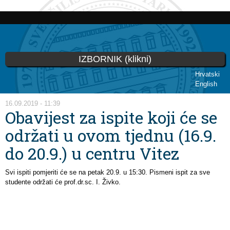
Skip to
main
content
IZBORNIK (klikni)
Hrvatski
English
You are here
16.09.2019 - 11:39
Obavijest za ispite koji će se
održati u ovom tjednu (16.9.
do 20.9.) u centru Vitez
Svi ispiti pomjeriti će se na petak 20.9. u 15:30. Pismeni ispit za sve
studente održati će prof.dr.sc. I. Živko.