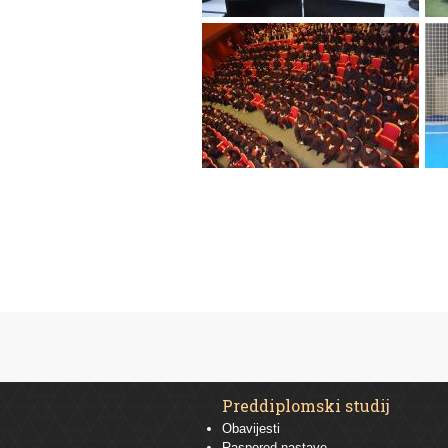
Preddiplomski studij
Obavijesti
Raspored nastave