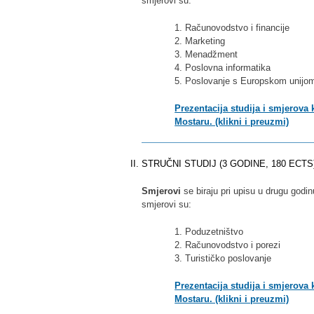
smjerovi su:
1. Računovodstvo i financije
2. Marketing
3. Menadžment
4. Poslovna informatika
5. Poslovanje s Europskom unijo
Prezentacija studija i smjerova
Mostaru. (klikni i preuzmi)
STRUČNI STUDIJ (3 GODINE, 180 ECTS)
Smjerovi
se biraju pri upisu u drugu godi
smjerovi su:
1. Poduzetništvo
2. Računovodstvo i porezi
3. Turističko poslovanje
Prezentacija studija i smjerova
Mostaru. (klikni i preuzmi)