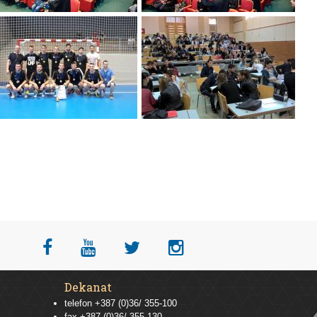
Dekanat
telefon +387 (0)36/ 355-100
fax +387 (0)36/ 355-130