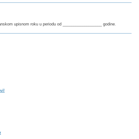
ujanskom upisnom roku u periodu od __________________ godine.
vi!
r