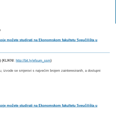
m
 koje možete studirati na Ekonomskom fakultetu Sveučilišta u
 (KLIKNI:
http://bit.ly/efsum_ssm
)
nu, izvode se smjerovi s najvećim brojem zainteresiranih, a dostupni
 koje možete studirati na Ekonomskom fakultetu Sveučilišta u