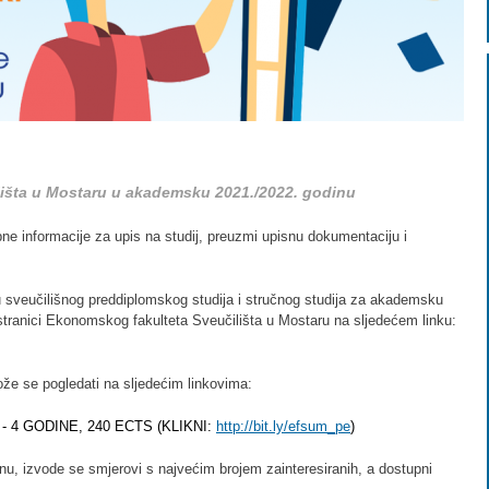
lišta u Mostaru u akademsku 2021./2022. godinu
bne informacije za upis na studij, preuzmi upisnu dokumentaciju i
u sveučilišnog preddiplomskog studija i stručnog studija za akademsku
tranici Ekonomskog fakulteta Sveučilišta u Mostaru na sljedećem linku:
ože se pogledati na sljedećim linkovima:
 4 GODINE, 240 ECTS (KLIKNI:
http://bit.ly/efsum_pe
)
dinu, izvode se smjerovi s najvećim brojem zainteresiranih, a dostupni