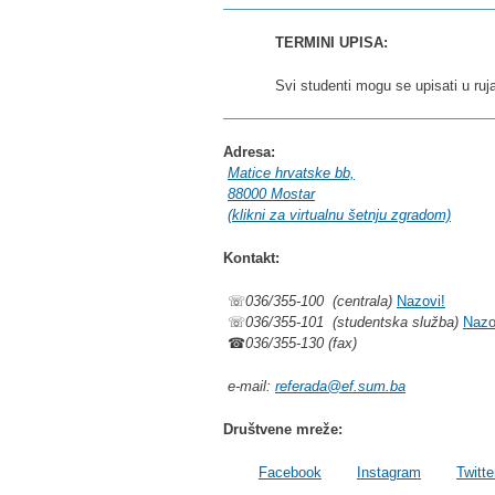
TERMINI UPISA:
Svi studenti mogu se upisati u r
Adresa:
Matice hrvatske bb,
88000 Mostar
(klikni za virtualnu šetnju zgradom)
Kontakt:
☏
036/355-100 (centrala)
Nazovi!
☏
036/355-101 (studentska služba)
Nazo
☎
036/355-130 (fax)
e-mail:
referada@ef.sum.ba
Društvene mreže:
Facebook
Instagram
Twitte