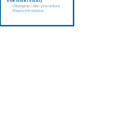
Doktorski studij
Obavijesti / Akti i procedure
Raspored nastave