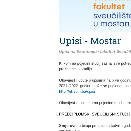
Upisi - Mostar
Upisi na Ekonomski fakultet Sveuči
Klikom na pojedini studij saznaj sve potre
prezentaciju studija.
Obavijest i upute o upisima na prvu godin
2021./2022. godinu može se pogledati na s
http://ef.sum.ba/upisi
Obavijest o upisima na pojedine studije m
PREDDIPLOMSKI SVEUČILIŠNI STUDIJ -
Smjerovi
se biraju pri upisu u četvrtu go