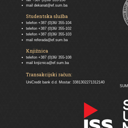
mail
dekanat@ef.sum.ba
Studentska služba
telefon
+387 (0)36/ 355-104
telefon
+387 (0)36/ 355-102
telefon
+387 (0)36/ 355-103
mail
referada@ef.sum.ba
Knjižnica
telefon +387 (0)36/ 355-108
mail
knjiznica@ef.sum.ba
Transakcijski račun:
UniCredit bank d.d. Mostar: 3381302271312140
SU