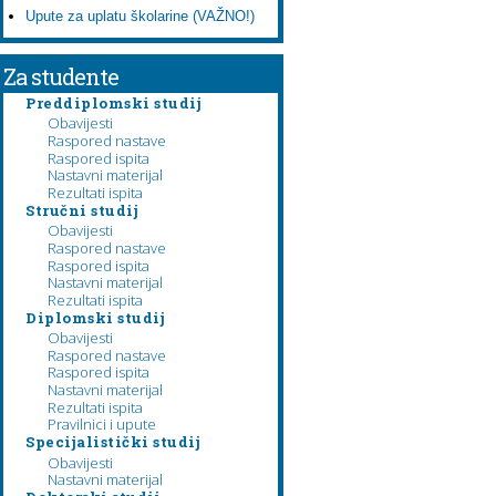
Upute za uplatu školarine (VAŽNO!)
Za studente
Preddiplomski studij
Obavijesti
Raspored nastave
Raspored ispita
Nastavni materijal
Rezultati ispita
Stručni studij
Obavijesti
Raspored nastave
Raspored ispita
Nastavni materijal
Rezultati ispita
Diplomski studij
Obavijesti
Raspored nastave
Raspored ispita
Nastavni materijal
Rezultati ispita
Pravilnici i upute
Specijalistički studij
Obavijesti
Nastavni materijal