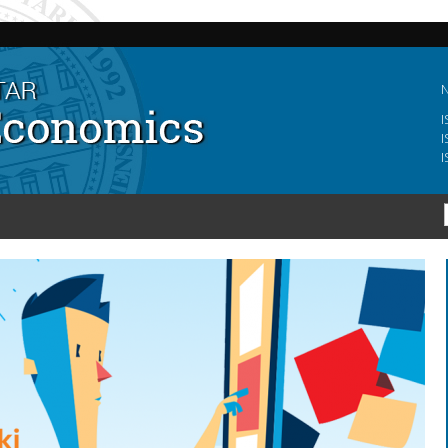
Skip to
main
content
N
I
I
I