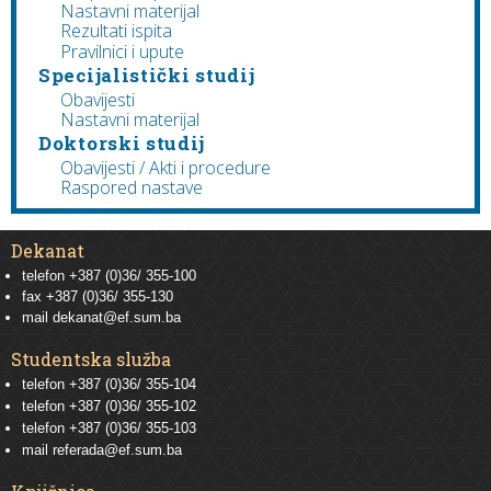
Nastavni materijal
Rezultati ispita
Pravilnici i upute
Specijalistički studij
Obavijesti
Nastavni materijal
Doktorski studij
Obavijesti / Akti i procedure
Raspored nastave
Dekanat
telefon +387 (0)36/ 355-100
fax +387 (0)36/ 355-130
mail
dekanat@ef.sum.ba
Studentska služba
telefon
+387 (0)36/ 355-104
telefon
+387 (0)36/ 355-102
telefon
+387 (0)36/ 355-103
mail
referada@ef.sum.ba