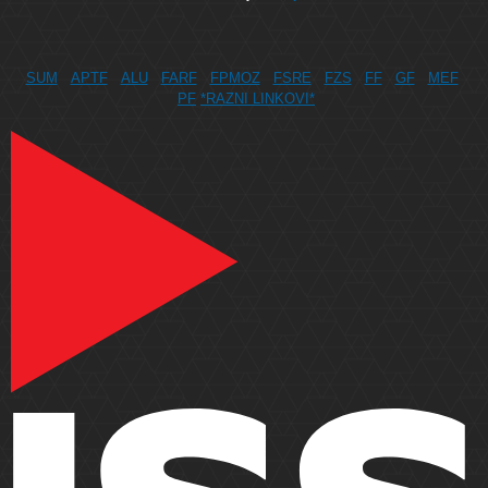
SUM
APTF
ALU
FARF
FPMOZ
FSRE
FZS
FF
GF
MEF
PF
*RAZNI LINKOVI*