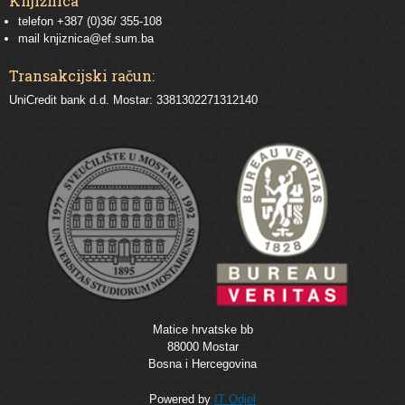
Knjižnica
telefon +387 (0)36/ 355-108
mail
knjiznica@ef.sum.ba
Transakcijski račun:
UniCredit bank d.d. Mostar: 3381302271312140
Matice hrvatske bb
88000 Mostar
Bosna i Hercegovina
Powered by
IT Odjel