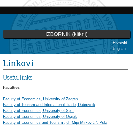
Skip to
main
content
IZBORNIK (klikni)
Hrvatski
English
You are here
Linkovi
Useful links
Faculties
Faculty of Economics, University of Zagreb
Faculty of Tourism and International Trade, Dubrovnik
Faculty of Economics, University of Split
Faculty of Economics, University of Osijek
Faculty of Economics and Tourism „ dr. Mijo Mirković “, Pula