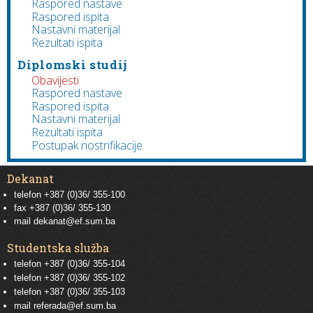
Raspored nastave
Raspored ispita
Nastavni materijal
Rezultati ispita
Diplomski studij
Obavijesti
Raspored nastave
Raspored ispita
Nastavni materijal
Rezultati ispita
Postupak nostrifikacije
Dekanat
telefon +387 (0)36/ 355-100
fax +387 (0)36/ 355-130
mail
dekanat@ef.sum.ba
Studentska služba
telefon
+387 (0)36/ 355-104
telefon
+387 (0)36/ 355-102
telefon
+387 (0)36/ 355-103
mail
referada@ef.sum.ba