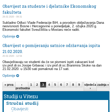
Obavijest za studente i djelatnike Ekonomskog
fakulteta
28.02.2020 - 09:31
Sukladno Odluci Vlade Federacije BiH, a povodom obilježavanja Dana
neovisnosti Bosne i Hercegovine u ponedjeljak, 2. ožujka 2020.g.
Ekonomski fakultet Sveučilišta u Mostaru neće raditi.
Opširnije
Obavijest o pomijeranju satnice održavanja ispita
21.02.2020.
20.02.2020 - 12:54
Obavještavaju se studenti da će se pismeni ispiti zakazani kod
izv.prof.dr.sv.Josipe Grbavac i izv.prof.dr.sc.Branimira Skoke na dan
21.02.2020. u 15i30 sati pomaknuti na 17 sati.
Opširnije
Stranice
« prva
‹
1
2
3
4
5
6
7
8
9
…
sljedeća
zadnja »
prethodna
›
Studiji u Vitezu
Stručni studij
Obavijesti