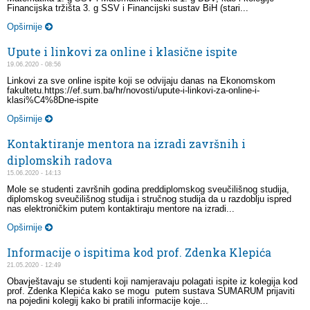
Financijska tržišta 3. g SSV i Financijski sustav BiH (stari...
Opširnije
Upute i linkovi za online i klasične ispite
19.06.2020 - 08:56
Linkovi za sve online ispite koji se odvijaju danas na Ekonomskom
fakultetu.https://ef.sum.ba/hr/novosti/upute-i-linkovi-za-online-i-
klasi%C4%8Dne-ispite
Opširnije
Kontaktiranje mentora na izradi završnih i
diplomskih radova
15.06.2020 - 14:13
Mole se studenti završnih godina preddiplomskog sveučilišnog studija,
diplomskog sveučilišnog studija i stručnog studija da u razdoblju ispred
nas elektroničkim putem kontaktiraju mentore na izradi...
Opširnije
Informacije o ispitima kod prof. Zdenka Klepića
21.05.2020 - 12:49
Obavještavaju se studenti koji namjeravaju polagati ispite iz kolegija kod
prof. Zdenka Klepića kako se mogu putem sustava SUMARUM prijaviti
na pojedini kolegij kako bi pratili informacije koje...