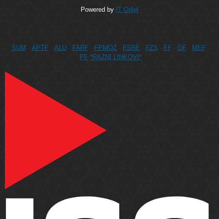
Powered by
IT Odjel
SUM
APTF
ALU
FARF
FPMOZ
FSRE
FZS
FF
GF
MEF
PF
*RAZNI LINKOVI*