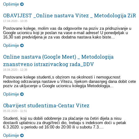
Opširnije
OBAVIJEST _Online nastava Vitez _ Metodologija ZiR
17.04.2020 - 10:35
Postovane kolege, molim vas da odgovorite na poziv za pridruzivanje u
Google ucionicu koji je poslan na vase e-mail adrese! U ponedjeljak u
16,30 sati predvidjena je za vas dodatna nastava kako biste...
Opširnije
Online nastava (Google Meet) _ Metodologija
znanstveno istrazivackog rada_DDV
16.04.2020 - 12:36
Postovane kolege studenti,s obzirom na okolnosti i nemogucnost
redovitog odrzavanja nastave u Vitezu, tijekom danasnjeg dana dobit cete
poziv za ukljucenje u Google ucionicu kolegija Metodologija...
Opširnije
Obavijest studentima-Centar Vitez
05.03.2020 - 11:51
Studenti, koji su dobili odobrenje za plaćanje na četiri dijela a nisu
dostavili uplatnicu za drugi/treći dio, trebaju s indeksom doći u petak
6.3.2020. u periodu od 16:00 do 20:00 ili u subotu 7.3....
Opširnije