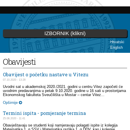
Skoči
na
glavni
sadržaj
IZBORNIK (klikni)
Hrvatski
English
Vi ste ovdje
Obavijesti
Obavijest o početku nastave u Vitezu
07.10.2020 - 13:28
Uvodni sat u akademskoj 2020./2021. godini u centru Vitez započeti će
uvodnim predavanjima u petak 9.10.2020. godine u 16 sati u prostorijama
Ekonomskog fakulteta Sveučilišta u Mostar – centar Vitez...
Opširnije
Termini ispita - pomjeranje termina
25.06.2020 - 11:41
Obavještavaju se studenti koji namjeravaju polagati ispite iz kolegija
Matematika 1. g SSV i Matematika razlika 1. g DDV, kao i kolegije