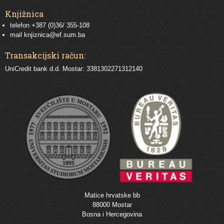
Knjižnica
telefon +387 (0)36/ 355-108
mail
knjiznica@ef.sum.ba
Transakcijski račun:
UniCredit bank d.d. Mostar: 3381302271312140
Matice hrvatske bb
88000 Mostar
Bosna i Hercegovina