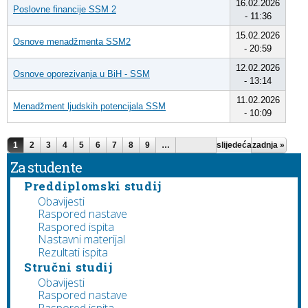
16.02.2026
Poslovne financije SSM 2
- 11:36
15.02.2026
Osnove menadžmenta SSM2
- 20:59
12.02.2026
Osnove oporezivanja u BiH - SSM
- 13:14
11.02.2026
Menadžment ljudskih potencijala SSM
- 10:09
Stranice
1
2
3
4
5
6
7
8
9
…
slijedeća
zadnja »
›
Za studente
Preddiplomski studij
Obavijesti
Raspored nastave
Raspored ispita
Nastavni materijal
Rezultati ispita
Stručni studij
Obavijesti
Raspored nastave
Raspored ispita