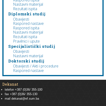
Nastavni materijal
Rezultati ispita
Diplomski studij
Obavijesti
Raspored nastave
Raspored ispita
Nastavni materijal
Rezultati ispita
Pravilnici i upute
Specijalistički studij
Obavijesti
Nastavni materijal
Doktorski studij
Obavijesti / Akti i procedure
Raspored nastave
Dekanat
telefon +387 (0)36/ 355-100
fax +387 (0)36/ 355-130
mail
dekanat@ef.sum.ba