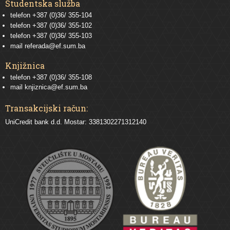
Studentska služba
telefon
+387 (0)36/ 355-104
telefon
+387 (0)36/ 355-102
telefon
+387 (0)36/ 355-103
mail
referada@ef.sum.ba
Knjižnica
telefon +387 (0)36/ 355-108
mail
knjiznica@ef.sum.ba
Transakcijski račun:
UniCredit bank d.d. Mostar: 3381302271312140