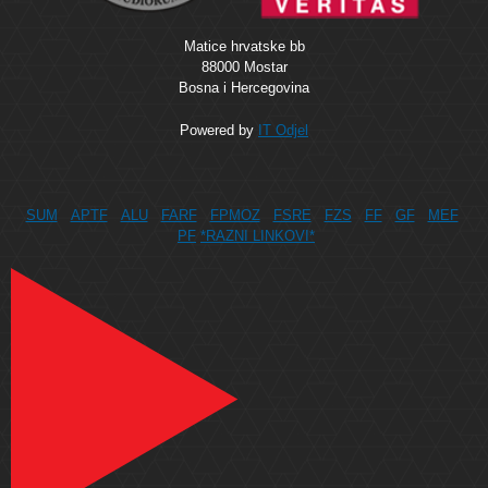
Matice hrvatske bb
88000 Mostar
Bosna i Hercegovina
Powered by
IT Odjel
SUM
APTF
ALU
FARF
FPMOZ
FSRE
FZS
FF
GF
MEF
PF
*RAZNI LINKOVI*