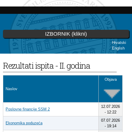
Skoči
na
glavni
sadržaj
IZBORNIK (klikni)
Hrvatski
English
Vi ste ovdje
Rezultati ispita - II. godina
Objava
Naslov
12.07.2026
Poslovne financije SSM 2
- 12:22
07.07.2026
Ekonomika poduzeća
- 19:14