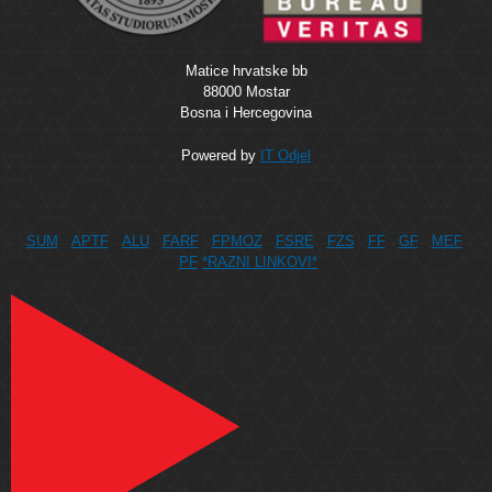
Matice hrvatske bb
88000 Mostar
Bosna i Hercegovina
Powered by
IT Odjel
SUM
APTF
ALU
FARF
FPMOZ
FSRE
FZS
FF
GF
MEF
PF
*RAZNI LINKOVI*