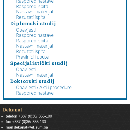
Raspored nastave
Raspored ispita
Nastavni materijal
Rezultati ispita
Diplomski studij
Obavijesti
Raspored nastave
Raspored ispita
Nastavni materijal
Rezultati ispita
Pravilnici i upute
Specijalistički studij
Obavijesti
Nastavni materijal
Doktorski studij
Obavijesti / Akti i procedure
Raspored nastave
Dekanat
telefon +387 (0)36/ 355-100
fax +387 (0)36/ 355-130
mail
dekanat@ef.sum.ba