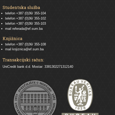
Studentska služba
telefon
+387 (0)36/ 355-104
telefon
+387 (0)36/ 355-102
telefon
+387 (0)36/ 355-103
mail
referada@ef.sum.ba
Knjižnica
telefon +387 (0)36/ 355-108
mail
knjiznica@ef.sum.ba
Transakcijski račun:
UniCredit bank d.d. Mostar: 3381302271312140