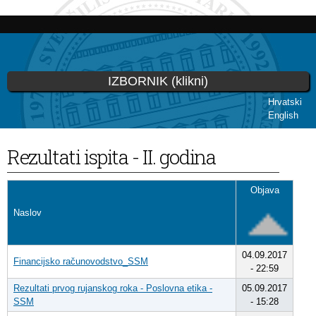
Skoči
na
glavni
sadržaj
IZBORNIK (klikni)
Hrvatski
English
Vi ste ovdje
Rezultati ispita - II. godina
Objava
Naslov
04.09.2017
Financijsko računovodstvo_SSM
- 22:59
Rezultati prvog rujanskog roka - Poslovna etika -
05.09.2017
SSM
- 15:28