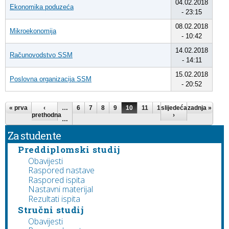
04.02.2018
Ekonomika poduzeća
- 23:15
08.02.2018
Mikroekonomija
- 10:42
14.02.2018
Računovodstvo SSM
- 14:11
15.02.2018
Poslovna organizacija SSM
- 20:52
Stranice
« prva
‹
…
6
7
8
9
10
11
12
slijedeća
13
zadnja »
14
prethodna
›
…
Za studente
Preddiplomski studij
Obavijesti
Raspored nastave
Raspored ispita
Nastavni materijal
Rezultati ispita
Stručni studij
Obavijesti