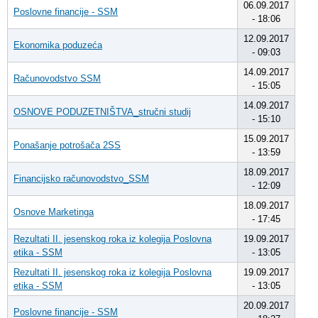
06.09.2017
Poslovne financije - SSM
- 18:06
12.09.2017
Ekonomika poduzeća
- 09:03
14.09.2017
Računovodstvo SSM
- 15:05
14.09.2017
OSNOVE PODUZETNIŠTVA_stručni studij
- 15:10
15.09.2017
Ponašanje potrošača 2SS
- 13:59
18.09.2017
Financijsko računovodstvo_SSM
- 12:09
18.09.2017
Osnove Marketinga
- 17:45
Rezultati II. jesenskog roka iz kolegija Poslovna
19.09.2017
etika - SSM
- 13:05
Rezultati II. jesenskog roka iz kolegija Poslovna
19.09.2017
etika - SSM
- 13:05
20.09.2017
Poslovne financije - SSM