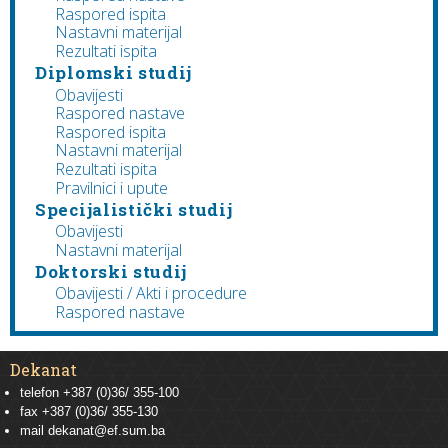
Raspored ispita
Nastavni materijal
Rezultati ispita
Diplomski studij
Obavijesti
Raspored nastave
Raspored ispita
Nastavni materijal
Rezultati ispita
Pravilnici i upute
Specijalistički studij
Obavijesti
Nastavni materijal
Doktorski studij
Obavijesti / Akti i procedure
Raspored nastave
Dekanat
telefon +387 (0)36/ 355-100
fax +387 (0)36/ 355-130
mail
dekanat@ef.sum.ba