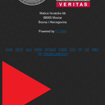
Matice hrvatske bb
88000 Mostar
Bosna i Hercegovina
Powered by
IT Odjel
SUM
APTF
ALU
FARF
FPMOZ
FSRE
FZS
FF
GF
MEF
PF
*RAZNI LINKOVI*