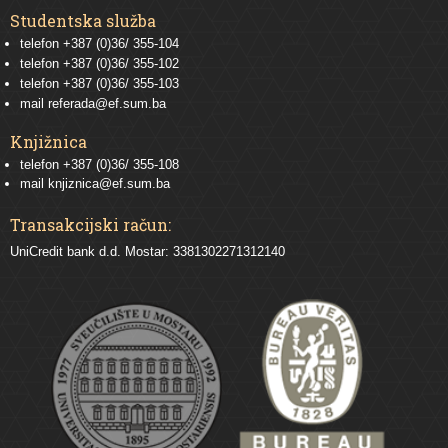
Studentska služba
telefon
+387 (0)36/ 355-104
telefon
+387 (0)36/ 355-102
telefon
+387 (0)36/ 355-103
mail
referada@ef.sum.ba
Knjižnica
telefon +387 (0)36/ 355-108
mail
knjiznica@ef.sum.ba
Transakcijski račun:
UniCredit bank d.d. Mostar: 3381302271312140