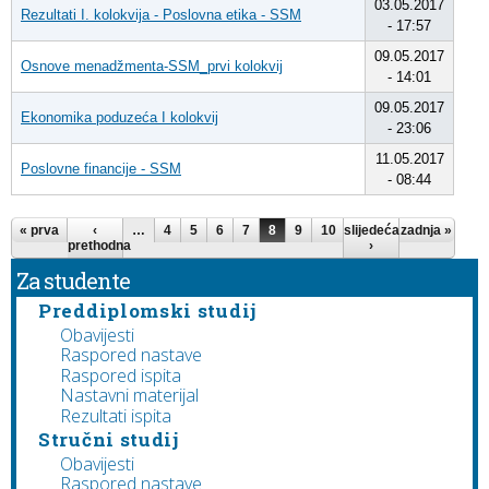
03.05.2017
Rezultati I. kolokvija - Poslovna etika - SSM
- 17:57
09.05.2017
Osnove menadžmenta-SSM_prvi kolokvij
- 14:01
09.05.2017
Ekonomika poduzeća I kolokvij
- 23:06
11.05.2017
Poslovne financije - SSM
- 08:44
Stranice
« prva
‹
…
4
5
6
7
8
9
10
slijedeća
11
12
zadnja »
…
prethodna
›
Za studente
Preddiplomski studij
Obavijesti
Raspored nastave
Raspored ispita
Nastavni materijal
Rezultati ispita
Stručni studij
Obavijesti
Raspored nastave