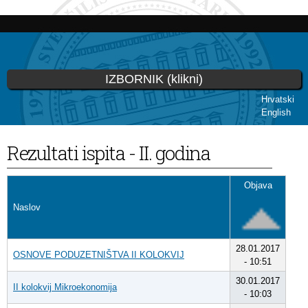
Skoči
na
glavni
sadržaj
IZBORNIK (klikni)
Hrvatski
English
Vi ste ovdje
Rezultati ispita - II. godina
Objava
Naslov
28.01.2017
OSNOVE PODUZETNIŠTVA II KOLOKVIJ
- 10:51
30.01.2017
II kolokvij Mikroekonomija
- 10:03