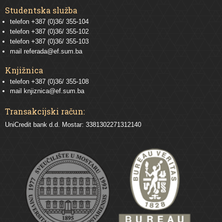
Studentska služba
telefon
+387 (0)36/ 355-104
telefon
+387 (0)36/ 355-102
telefon
+387 (0)36/ 355-103
mail
referada@ef.sum.ba
Knjižnica
telefon +387 (0)36/ 355-108
mail
knjiznica@ef.sum.ba
Transakcijski račun:
UniCredit bank d.d. Mostar: 3381302271312140