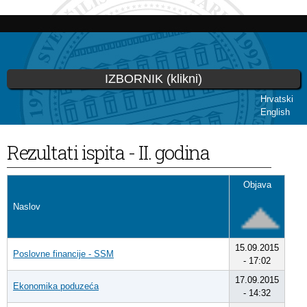
Skoči
na
glavni
sadržaj
IZBORNIK (klikni)
Hrvatski
English
Vi ste ovdje
Rezultati ispita - II. godina
Objava
Naslov
15.09.2015
Poslovne financije - SSM
- 17:02
17.09.2015
Ekonomika poduzeća
- 14:32