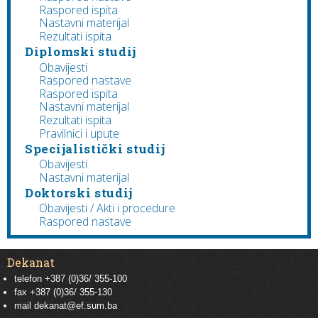
Raspored ispita
Nastavni materijal
Rezultati ispita
Diplomski studij
Obavijesti
Raspored nastave
Raspored ispita
Nastavni materijal
Rezultati ispita
Pravilnici i upute
Specijalistički studij
Obavijesti
Nastavni materijal
Doktorski studij
Obavijesti / Akti i procedure
Raspored nastave
Dekanat
telefon +387 (0)36/ 355-100
fax +387 (0)36/ 355-130
mail
dekanat@ef.sum.ba