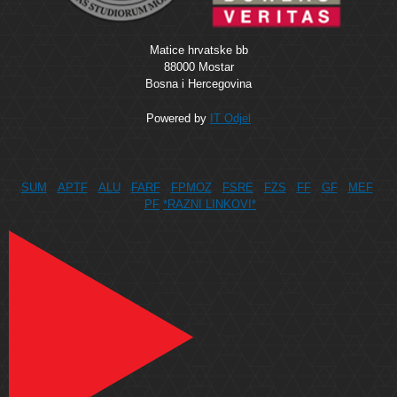
Matice hrvatske bb
88000 Mostar
Bosna i Hercegovina
Powered by
IT Odjel
SUM
APTF
ALU
FARF
FPMOZ
FSRE
FZS
FF
GF
MEF
PF
*RAZNI LINKOVI*