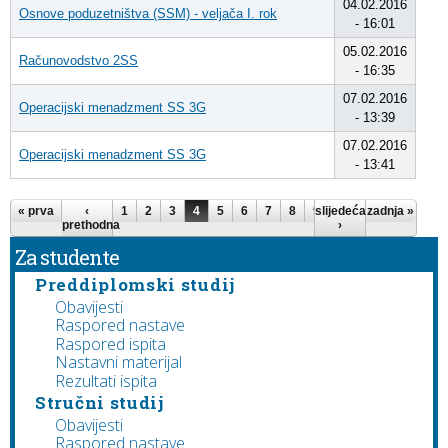
04.02.2016
Osnove poduzetništva (SSM) - veljača I. rok
- 16:01
05.02.2016
Računovodstvo 2SS
- 16:35
07.02.2016
Operacijski menadzment SS 3G
- 13:39
07.02.2016
Operacijski menadzment SS 3G
- 13:41
Stranice
« prva
‹
1
2
3
4
5
6
7
8
9
slijedeća
…
zadnja »
prethodna
›
Za studente
Preddiplomski studij
Obavijesti
Raspored nastave
Raspored ispita
Nastavni materijal
Rezultati ispita
Stručni studij
Obavijesti
Raspored nastave