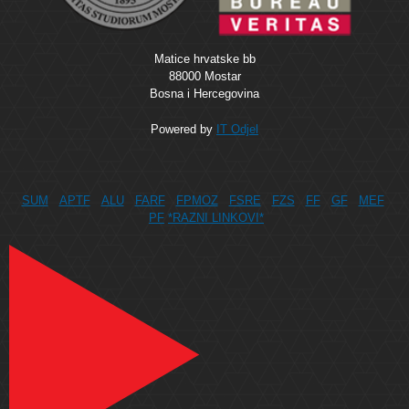
Matice hrvatske bb
88000 Mostar
Bosna i Hercegovina
Powered by
IT Odjel
SUM
APTF
ALU
FARF
FPMOZ
FSRE
FZS
FF
GF
MEF
PF
*RAZNI LINKOVI*