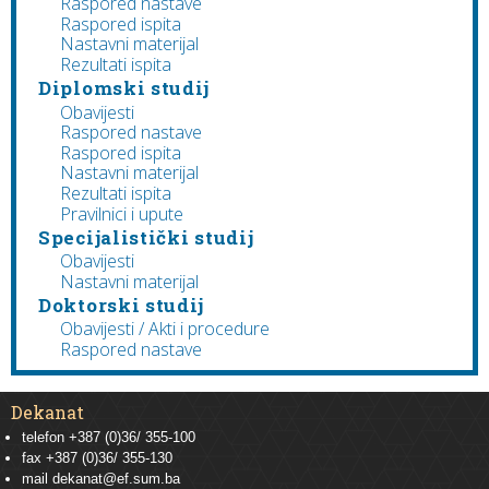
Raspored nastave
Raspored ispita
Nastavni materijal
Rezultati ispita
Diplomski studij
Obavijesti
Raspored nastave
Raspored ispita
Nastavni materijal
Rezultati ispita
Pravilnici i upute
Specijalistički studij
Obavijesti
Nastavni materijal
Doktorski studij
Obavijesti / Akti i procedure
Raspored nastave
Dekanat
telefon +387 (0)36/ 355-100
fax +387 (0)36/ 355-130
mail
dekanat@ef.sum.ba