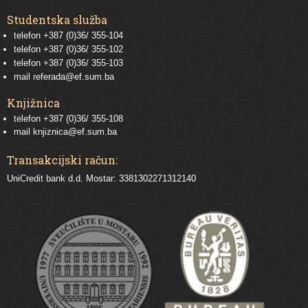
Studentska služba
telefon
+387 (0)36/ 355-104
telefon
+387 (0)36/ 355-102
telefon
+387 (0)36/ 355-103
mail
referada@ef.sum.ba
Knjižnica
telefon +387 (0)36/ 355-108
mail
knjiznica@ef.sum.ba
Transakcijski račun:
UniCredit bank d.d. Mostar: 3381302271312140