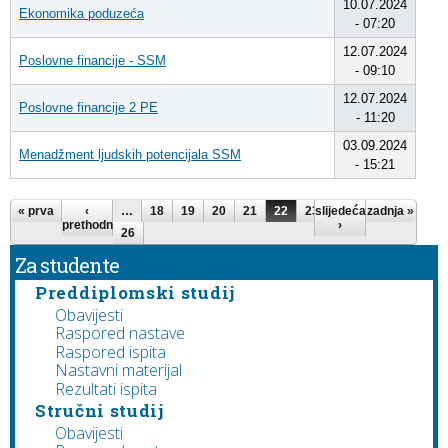
10.07.2024
Ekonomika poduzeća
- 07:20
12.07.2024
Poslovne financije - SSM
- 09:10
12.07.2024
Poslovne financije 2 PE
- 11:20
03.09.2024
Menadžment ljudskih potencijala SSM
- 15:21
Stranice
« prva
‹
…
18
19
20
21
22
23
slijedeća
24
25
zadnja »
prethodna
›
26
Za studente
Preddiplomski studij
Obavijesti
Raspored nastave
Raspored ispita
Nastavni materijal
Rezultati ispita
Stručni studij
Obavijesti