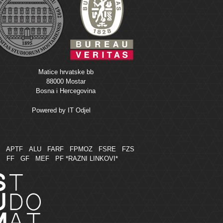
Matice hrvatske bb
88000 Mostar
Bosna i Hercegovina
Powered by
IT Odjel
M
APTF
ALU
FARF
FPMOZ
FSRE
FZS
FF
GF
MEF
PF
*RAZNI LINKOVI*