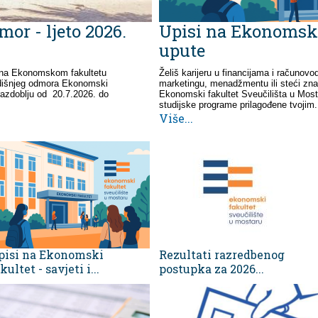
or - ljeto 2026.
Upisi na Ekonomski 
upute
 na Ekonomskom fakultetu
Želiš karijeru u financijama i računovo
odišnjeg odmora Ekonomski
marketingu, menadžmentu ili steći zna
 razdoblju od 20.7.2026. do
Ekonomski fakultet Sveučilišta u Most
studijske programe prilagođene tvojim.
Više...
pisi na Ekonomski
Rezultati razredbenog
kultet - savjeti i...
postupka za 2026...