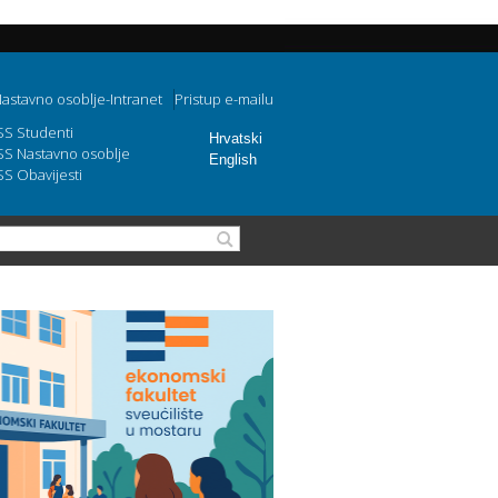
astavno osoblje-Intranet
Pristup e-mailu
SS Studenti
Hrvatski
SS Nastavno osoblje
English
SS Obavijesti
Obrazac pretraživanja
Pretraga