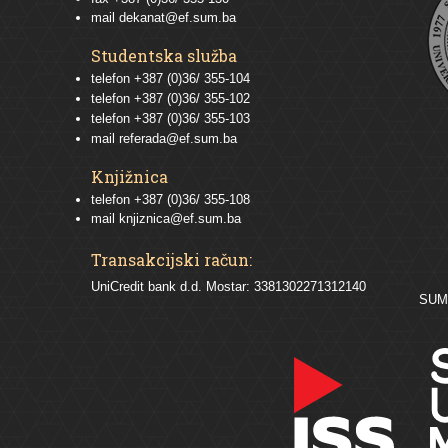
mail
dekanat@ef.sum.ba
Studentska služba
telefon
+387 (0)36/ 355-104
telefon
+387 (0)36/ 355-102
telefon
+387 (0)36/ 355-103
mail
referada@ef.sum.ba
Knjižnica
telefon +387 (0)36/ 355-108
mail
knjiznica@ef.sum.ba
Transakcijski račun:
UniCredit bank d.d. Mostar: 3381302271312140
SU