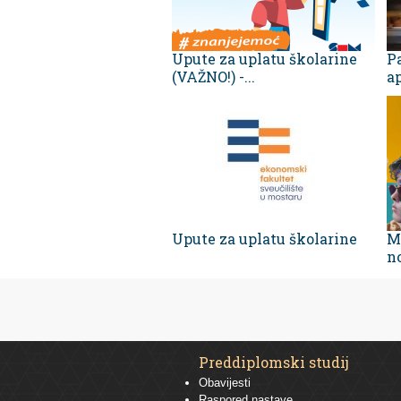
Upute za uplatu školarine
Pa
(VAŽNO!) -...
ap
Upute za uplatu školarine
M
no
Preddiplomski studij
Obavijesti
Raspored nastave