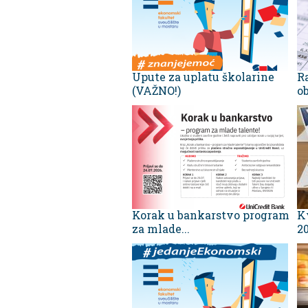
Upute za uplatu školarine
R
(VAŽNO!)
ob
Korak u bankarstvo program
K
za mlade...
20