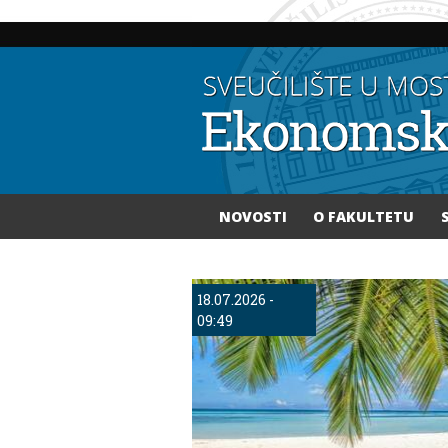
NOVOSTI
O FAKULTETU
Vi ste ovdje
18.07.2026 -
09:49