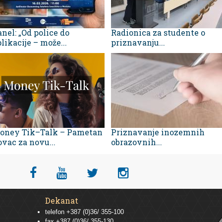
nel: „Od police do
Radionica za studente o
likacije – može...
priznavanju...
oney Tik–Talk – Pametan
Priznavanje inozemnih
vac za novu...
obrazovnih...
Dekanat
telefon +387 (0)36/ 355-100
fax +387 (0)36/ 355-130