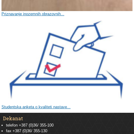
Priznavanje inozemnih obrazovnih...
Studentska anketa o kvaliteti nastave...
Dekanat
telefon +387 (0)36/ 355-100
fax +387 (0)36/ 355-130