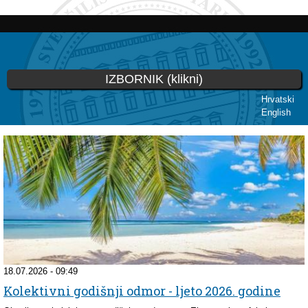
Skoči
na
glavni
sadržaj
IZBORNIK (klikni)
Hrvatski
English
Vi ste ovdje
18.07.2026 - 09:49
Kolektivni godišnji odmor - ljeto 2026. godine