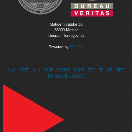
Matice hrvatske bb
88000 Mostar
Bosna i Hercegovina
Powered by
IT Odjel
SUM
APTF
ALU
FARF
FPMOZ
FSRE
FZS
FF
GF
MEF
PF
*RAZNI LINKOVI*