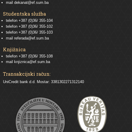
mail
dekanat@ef.sum.ba
Studentska služba
telefon
+387 (0)36/ 355-104
telefon
+387 (0)36/ 355-102
telefon
+387 (0)36/ 355-103
mail
referada@ef.sum.ba
Knjižnica
telefon +387 (0)36/ 355-108
mail
knjiznica@ef.sum.ba
Transakcijski račun:
UniCredit bank d.d. Mostar: 3381302271312140