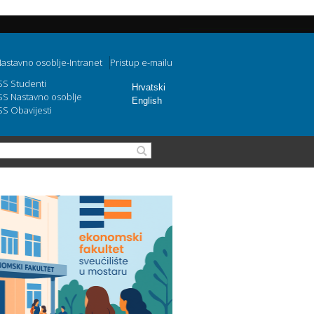
astavno osoblje-Intranet
Pristup e-mailu
SS Studenti
Hrvatski
SS Nastavno osoblje
English
SS Obavijesti
Obrazac pretraživanja
Pretraga