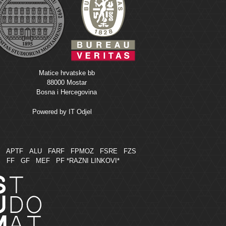
Matice hrvatske bb
88000 Mostar
Bosna i Hercegovina
Powered by
IT Odjel
M
APTF
ALU
FARF
FPMOZ
FSRE
FZS
FF
GF
MEF
PF
*RAZNI LINKOVI*