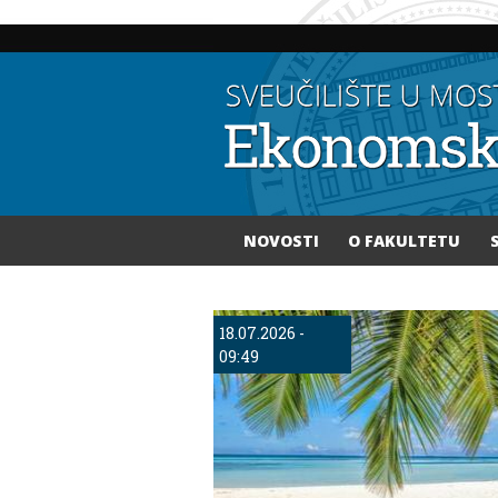
NOVOSTI
O FAKULTETU
Vi ste ovdje
18.07.2026 -
09:49