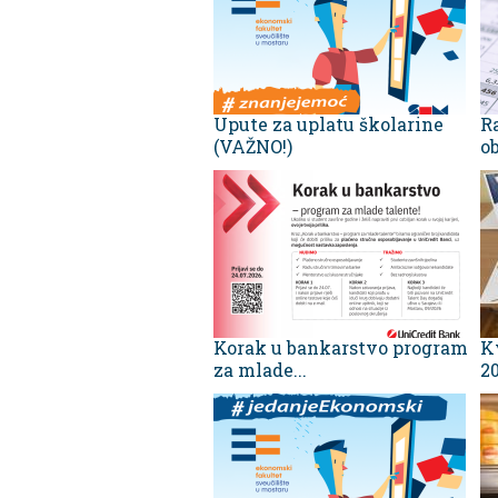
Upute za uplatu školarine
R
(VAŽNO!)
ob
Korak u bankarstvo program
K
za mlade...
20