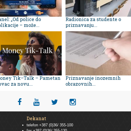
nel: „Od police do
Radionica za studente o
likacije – može...
priznavanju...
oney Tik–Talk – Pametan
Priznavanje inozemnih
vac za novu...
obrazovnih...
Dekanat
telefon +387 (0)36/ 355-100
fax +387 (0)36/ 355-130