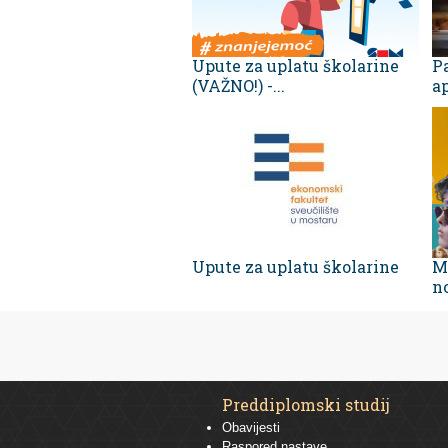
Upute za uplatu školarine
Pa
(VAŽNO!) -...
ap
Upute za uplatu školarine
M
no
Preddiplomski studij
Obavijesti
Raspored nastave