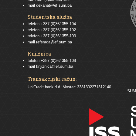
mail
dekanat@ef.sum.ba
Studentska služba
telefon
+387 (0)36/ 355-104
telefon
+387 (0)36/ 355-102
telefon
+387 (0)36/ 355-103
mail
referada@ef.sum.ba
Knjižnica
telefon +387 (0)36/ 355-108
mail
knjiznica@ef.sum.ba
Transakcijski račun:
UniCredit bank d.d. Mostar: 3381302271312140
SU