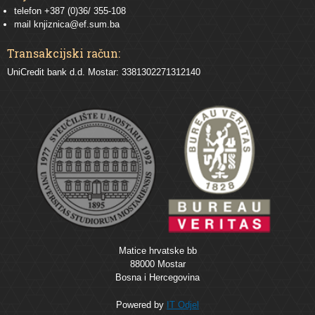
telefon +387 (0)36/ 355-108
mail
knjiznica@ef.sum.ba
Transakcijski račun:
UniCredit bank d.d. Mostar: 3381302271312140
Matice hrvatske bb
88000 Mostar
Bosna i Hercegovina
Powered by
IT Odjel