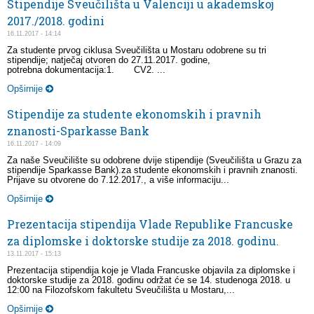
Stipendije Sveučilišta u Valenciji u akademskoj
2017./2018. godini
16.11.2017 - 14:14
Za studente prvog ciklusa Sveučilišta u Mostaru odobrene su tri
stipendije; natječaj otvoren do 27.11.2017. godine,
potrebna dokumentacija:1. CV2. ...
Opširnije
Stipendije za studente ekonomskih i pravnih
znanosti-Sparkasse Bank
16.11.2017 - 14:09
Za naše Sveučilište su odobrene dvije stipendije (Sveučilišta u Grazu za
stipendije Sparkasse Bank).za studente ekonomskih i pravnih znanosti.
Prijave su otvorene do 7.12.2017., a više informaciju...
Opširnije
Prezentacija stipendija Vlade Republike Francuske
za diplomske i doktorske studije za 2018. godinu.
13.11.2017 - 15:13
Prezentacija stipendija koje je Vlada Francuske objavila za diplomske i
doktorske studije za 2018. godinu održat će se 14. studenoga 2018. u
12:00 na Filozofskom fakultetu Sveučilišta u Mostaru,...
Opširnije