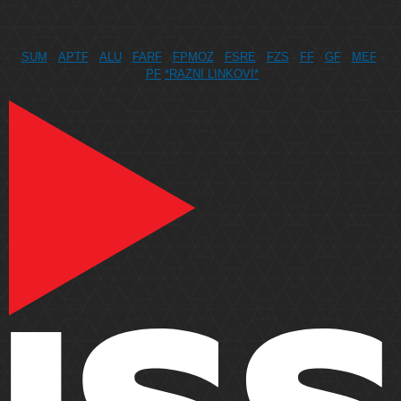
SUM
APTF
ALU
FARF
FPMOZ
FSRE
FZS
FF
GF
MEF
PF
*RAZNI LINKOVI*