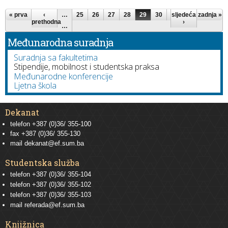
Stranice
« prva
‹
…
25
26
27
28
29
30
31
sljedeća
32
zadnja »
33
prethodna
›
…
Međunarodna suradnja
Suradnja sa fakultetima
Stipendije, mobilnost i studentska praksa
Međunarodne konferencije
Ljetna škola
Dekanat
telefon +387 (0)36/ 355-100
fax +387 (0)36/ 355-130
mail
dekanat@ef.sum.ba
Studentska služba
telefon
+387 (0)36/ 355-104
telefon
+387 (0)36/ 355-102
telefon
+387 (0)36/ 355-103
mail
referada@ef.sum.ba
Knjižnica