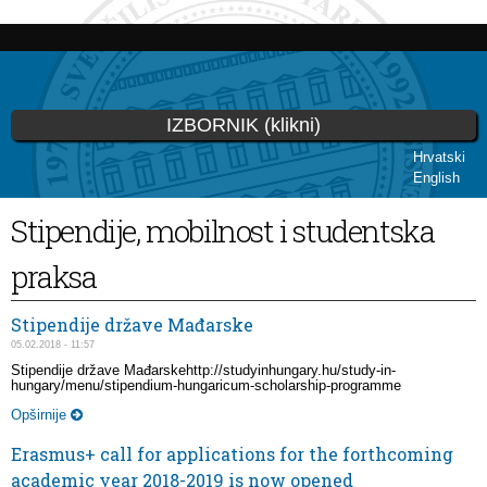
Skoči
na
glavni
sadržaj
IZBORNIK (klikni)
Hrvatski
English
Vi ste ovdje
Stipendije, mobilnost i studentska
praksa
Stipendije države Mađarske
05.02.2018 - 11:57
Stipendije države Mađarskehttp://studyinhungary.hu/study-in-
hungary/menu/stipendium-hungaricum-scholarship-programme
Opširnije
Erasmus+ call for applications for the forthcoming
academic year 2018-2019 is now opened