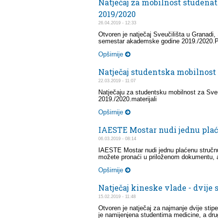
Natječaj za mobilnost studenat
2019/2020
26.04.2019 - 12:33
Otvoren je natječaj Sveučilišta u Granadi,
semestar akademske godine 2019./2020.Pr
Opširnije
Natječaj studentska mobilnost 
22.03.2019 - 11:07
Natječaju za studentsku mobilnost za Sve
2019./2020.materijali
Opširnije
IAESTE Mostar nudi jednu plać
06.03.2019 - 08:14
IAESTE Mostar nudi jednu plaćenu stručnu
možete pronaći u priloženom dokumentu, a za
Opširnije
Natječaj kineske vlade - dvije 
15.02.2019 - 11:48
Otvoren je natječaj za najmanje dvije stip
je namijenjena studentima medicine, a drug