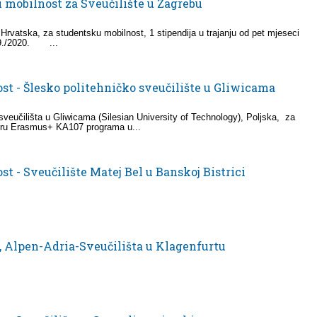
 mobilnost za Sveučilište u Zagrebu
 Hrvatska, za studentsku mobilnost, 1 stipendija u trajanju od pet mjeseci
19./2020. ...
st - Šlesko politehničko sveučilište u Gliwicama
sveučilišta u Gliwicama (Silesian University of Technology), Poljska, za
kviru Erasmus+ KA107 programa u...
t - Sveučilište Matej Bel u Banskoj Bistrici
, Alpen-Adria-Sveučilišta u Klagenfurtu