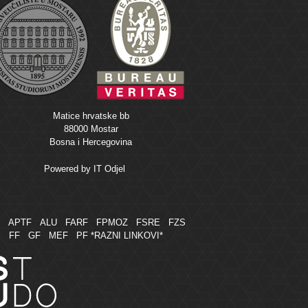
Matice hrvatske bb
88000 Mostar
Bosna i Hercegovina
Powered by
IT Odjel
M
APTF
ALU
FARF
FPMOZ
FSRE
FZS
FF
GF
MEF
PF
*RAZNI LINKOVI*