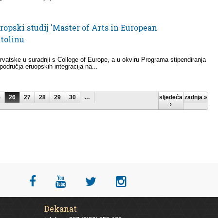
ropski studij 'Master of Arts in European
atolinu
rvatske u suradnji s College of Europe, a u okviru Programa stipendiranja
područja eruopskih integracija na...
5
26
27
28
29
30
…
sljedeća
zadnja »
›
Dekanat