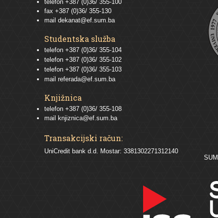
telefon +387 (0)36/ 355-100
fax +387 (0)36/ 355-130
mail
dekanat@ef.sum.ba
Studentska služba
telefon
+387 (0)36/ 355-104
telefon
+387 (0)36/ 355-102
telefon
+387 (0)36/ 355-103
mail
referada@ef.sum.ba
Knjižnica
telefon +387 (0)36/ 355-108
mail
knjiznica@ef.sum.ba
Transakcijski račun:
UniCredit bank d.d. Mostar: 3381302271312140
SU