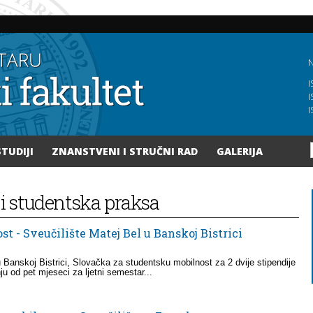
Skoči
na
glavni
sadržaj
N
I
I
I
STUDIJI
ZNANSTVENI I STRUČNI RAD
GALERIJA
 i studentska praksa
t - Sveučilište Matej Bel u Banskoj Bistrici
u Banskoj Bistrici, Slovačka za studentsku mobilnost za 2 dvije stipendije
 od pet mjeseci za ljetni semestar...