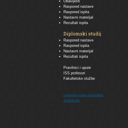
Obavijesti
Raspored nastave
Raspored ispita
Nastavni materijal
Rezultati ispita
Diplomski studij
Raspored nastave
Raspored ispita
Nastavni materijal
Rezultati ispita
Pravilnici i upute
ISS profesori
Fakultetske službe
e-learning sustav
Sveučilišta
SUMARUM