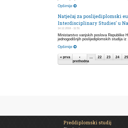
Opširnije
Natječaj za poslijediplomski eu
Interdisciplinary Studies' u N
14.12.2018 - 11:51
Ministarstvo vanjskih poslova Republike H
jednogodišnjih poslijediplomskih studija iz 
Opširnije
Stranice
« prva
‹
…
22
23
24
2
prethodna
Preddiplomski studij