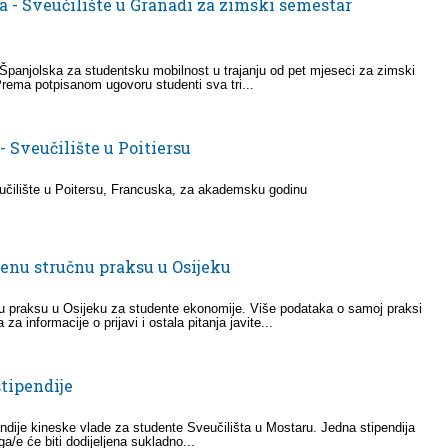
a - Sveučilište u Granadi za zimski semestar
 Španjolska za studentsku mobilnost u trajanju od pet mjeseci za zimski
ema potpisanom ugovoru studenti sva tri...
- Sveučilište u Poitiersu
učilište u Poitersu, Francuska, za akademsku godinu
enu stručnu praksu u Osijeku
 praksu u Osijeku za studente ekonomije. Više podataka o samoj praksi
 informacije o prijavi i ostala pitanja javite...
stipendije
endije kineske vlade za studente Sveučilišta u Mostaru. Jedna stipendija
a/e će biti dodijeljena sukladno...