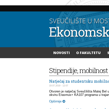
NOVOSTI
O FAKULTETU
Vi ste ovdje
Stipendije, mobilnost
Natječaj za studentsku mobilnos
19.07.2019 - 12:07
Otvoren je natječaj Sveučilišta Matej Bel 
okviru Erasmus+ KA107 programa u trajanju
Opširnije