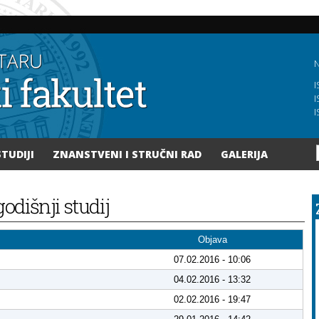
Skoči
na
glavni
sadržaj
N
I
I
I
STUDIJI
ZNANSTVENI I STRUČNI RAD
GALERIJA
godišnji studij
Objava
07.02.2016 - 10:06
04.02.2016 - 13:32
02.02.2016 - 19:47