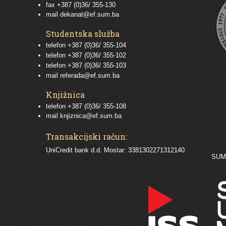
fax +387 (0)36/ 355-130
mail
dekanat@ef.sum.ba
Studentska služba
telefon
+387 (0)36/ 355-104
telefon
+387 (0)36/ 355-102
telefon
+387 (0)36/ 355-103
mail
referada@ef.sum.ba
Knjižnica
telefon +387 (0)36/ 355-108
mail
knjiznica@ef.sum.ba
Transakcijski račun:
UniCredit bank d.d. Mostar: 3381302271312140
SU