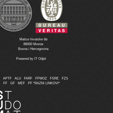
Matice hrvatske bb
88000 Mostar
Bosna i Hercegovina
Powered by
IT Odjel
M
APTF
ALU
FARF
FPMOZ
FSRE
FZS
FF
GF
MEF
PF
*RAZNI LINKOVI*