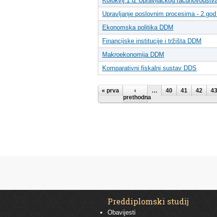
Kolokvij 1 iz Upravljačkog računovodst
Upravljanje poslovnim procesima - 2.go
Ekonomska politika DDM
Financijske institucije i tržišta DDM
Makroekonomija DDM
Komparativni fiskalni sustav DDS
Stranice
« prva
‹
…
40
41
42
4
prethodna
Preddiplomski studij
Obavijesti