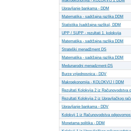
Makroekonomija - KOLOKVIJ 2 DDM
Upravljanje bankama - DDM
Matematika - sadržajna razlika DDM
Statistika (sadržajna razlika), DDM
UPP / SUPP - rezultati 1. kolokvija
Matematika - sadržajna razlika DDM
Strateški menadžment DS
Matematika - sadržajna razlika DDM
Medunarodni menadzment-DS
Burze vrijednosnica - DDV
Makroekonomija - KOLOKVIJ I DDM
Rezultati Kolokvija 2 iz Računovodstva 
Rezultati Kolokvija 2 iz Upravljačkog ra
Upravljanje bankama - DDV
Kolokvij 1 iz Računovodstva odgovorno
Monetarna politika - DDM