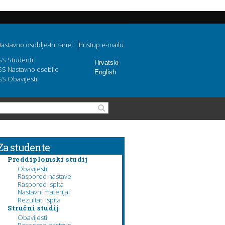
astavno osoblje-Intranet
Pristup e-mailu
SS Studenti
Hrvatski
SS Nastavno osoblje
English
SS Obavijesti
Obrazac pretraživanja
Pretraga
Za studente
Preddiplomski studij
Obavijesti
Raspored nastave
Raspored ispita
Nastavni materijal
Rezultati ispita
Stručni studij
Obavijesti