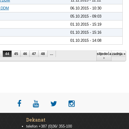
va DDM
11.11.2015 - 12:22
d DDM
06.10.2015 - 10:30
05.10.2015 - 09:03
01.10.2015 - 15:19
01.10.2015 - 15:16
01.10.2015 - 14:08
3
44
45
46
47
48
…
slijedeća
zadnja »
›
Dekanat
telefon +387 (0)36/ 355-100