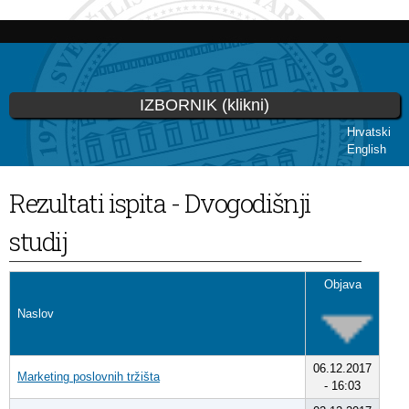
Skoči
na
glavni
sadržaj
IZBORNIK (klikni)
Hrvatski
English
Vi ste ovdje
Rezultati ispita - Dvogodišnji
studij
Objava
Naslov
06.12.2017
Marketing poslovnih tržišta
- 16:03