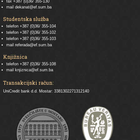
fax +387 (0)36/ 355-130
mail
dekanat@ef.sum.ba
Studentska služba
telefon
+387 (0)36/ 355-104
telefon
+387 (0)36/ 355-102
telefon
+387 (0)36/ 355-103
mail
referada@ef.sum.ba
Knjižnica
telefon +387 (0)36/ 355-108
mail
knjiznica@ef.sum.ba
Transakcijski račun:
UniCredit bank d.d. Mostar: 3381302271312140