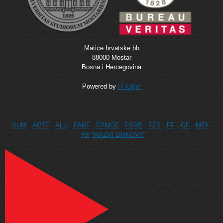
Matice hrvatske bb
88000 Mostar
Bosna i Hercegovina
Powered by
IT Odjel
SUM
APTF
ALU
FARF
FPMOZ
FSRE
FZS
FF
GF
MEF
PF
*RAZNI LINKOVI*