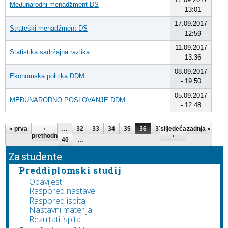
Međunarodni menadžment DS
- 13:01
17.09.2017
Strateški menadžment DS
- 12:59
11.09.2017
Statistika sadržajna razlika
- 13:36
08.09.2017
Ekonomska politika DDM
- 19:50
05.09.2017
MEĐUNARODNO POSLOVANJE DDM
- 12:48
Stranice
« prva
‹
…
32
33
34
35
36
37
slijedeća
38
39
zadnja »
prethodna
›
40
…
Za studente
Preddiplomski studij
Obavijesti
Raspored nastave
Raspored ispita
Nastavni materijal
Rezultati ispita