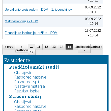
- 13:31
05.09.2022
Upravljanje proizvodom - DDM - 1. jesenski rok
- 11:11
05.09.2022
Makroekonomija - DDM
- 10:14
18.07.2022
Financijske institucije i tržišta - DDM
- 10:54
Stranice
« prva
‹
…
11
12
13
14
15
16
slijedeća
17
18
zadnja »
prethodna
›
19
…
Za studente
Preddiplomski studij
Obavijesti
Raspored nastave
Raspored ispita
Nastavni materijal
Rezultati ispita
Stručni studij
Obavijesti
Raspored nastave
Raspored ispita