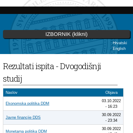
Skoči
na
glavni
sadržaj
IZBORNIK (klikni)
Hrvatski
English
Vi ste ovdje
Rezultati ispita - Dvogodišnji
studij
Naslov
Objava
03.10.2022
Ekonomska politika DDM
- 16:23
30.09.2022
Javne financije DDS
- 23:34
30.09.2022
Monetarna politika DDM