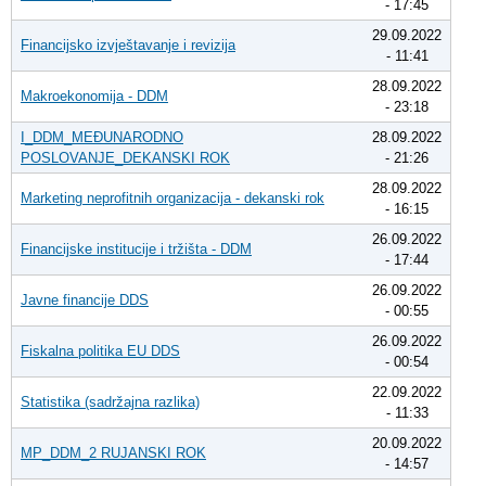
- 17:45
29.09.2022
Financijsko izvještavanje i revizija
- 11:41
28.09.2022
Makroekonomija - DDM
- 23:18
I_DDM_MEĐUNARODNO
28.09.2022
POSLOVANJE_DEKANSKI ROK
- 21:26
28.09.2022
Marketing neprofitnih organizacija - dekanski rok
- 16:15
26.09.2022
Financijske institucije i tržišta - DDM
- 17:44
26.09.2022
Javne financije DDS
- 00:55
26.09.2022
Fiskalna politika EU DDS
- 00:54
22.09.2022
Statistika (sadržajna razlika)
- 11:33
20.09.2022
MP_DDM_2 RUJANSKI ROK
- 14:57