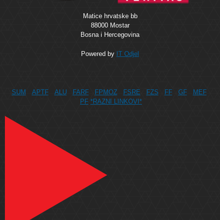
Matice hrvatske bb
88000 Mostar
Bosna i Hercegovina
Powered by
IT Odjel
SUM
APTF
ALU
FARF
FPMOZ
FSRE
FZS
FF
GF
MEF
PF
*RAZNI LINKOVI*