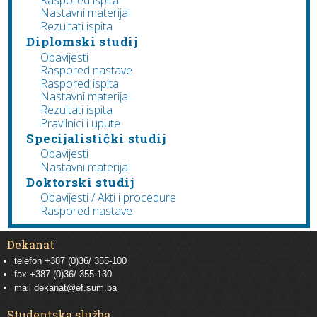
Nastavni materijal
Rezultati ispita
Diplomski studij
Obavijesti
Raspored nastave
Raspored ispita
Nastavni materijal
Rezultati ispita
Pravilnici i upute
Specijalistički studij
Obavijesti
Nastavni materijal
Doktorski studij
Obavijesti / Akti i procedure
Raspored nastave
Dekanat
telefon +387 (0)36/ 355-100
fax +387 (0)36/ 355-130
mail
dekanat@ef.sum.ba
Studentska služba