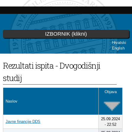
Skoči
na
glavni
sadržaj
IZBORNIK (klikni)
Hrvatski
English
Vi ste ovdje
Rezultati ispita - Dvogodišnji
studij
Objava
Naslov
25.09.2024
Javne financije DDS
- 22:52