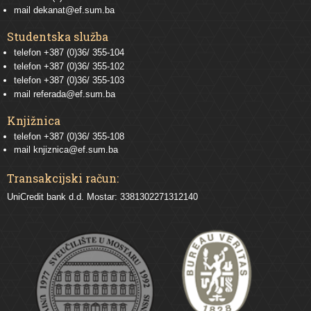
mail
dekanat@ef.sum.ba
Studentska služba
telefon
+387 (0)36/ 355-104
telefon
+387 (0)36/ 355-102
telefon
+387 (0)36/ 355-103
mail
referada@ef.sum.ba
Knjižnica
telefon +387 (0)36/ 355-108
mail
knjiznica@ef.sum.ba
Transakcijski račun:
UniCredit bank d.d. Mostar: 3381302271312140