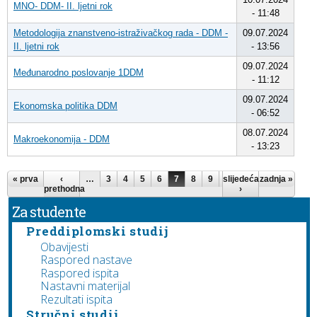
MNO- DDM- II. ljetni rok
- 11:48
Metodologija znanstveno-istraživačkog rada - DDM -
09.07.2024
II. ljetni rok
- 13:56
09.07.2024
Međunarodno poslovanje 1DDM
- 11:12
09.07.2024
Ekonomska politika DDM
- 06:52
08.07.2024
Makroekonomija - DDM
- 13:23
Stranice
« prva
‹
…
3
4
5
6
7
8
9
slijedeća
10
11
zadnja »
…
prethodna
›
Za studente
Preddiplomski studij
Obavijesti
Raspored nastave
Raspored ispita
Nastavni materijal
Rezultati ispita
Stručni studij