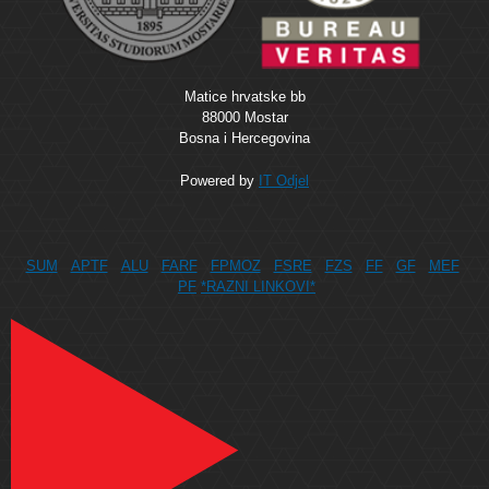
Matice hrvatske bb
88000 Mostar
Bosna i Hercegovina
Powered by
IT Odjel
SUM
APTF
ALU
FARF
FPMOZ
FSRE
FZS
FF
GF
MEF
PF
*RAZNI LINKOVI*