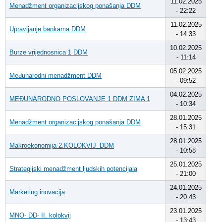
11.02.2025
Menadžment organizacijskog ponašanja DDM
- 22:22
11.02.2025
Upravljanje bankama DDM
- 14:33
10.02.2025
Burze vrijednosnica 1 DDM
- 11:14
05.02.2025
Međunarodni menadžment DDM
- 09:52
04.02.2025
MEĐUNARODNO POSLOVANJE 1 DDM ZIMA 1
- 10:34
28.01.2025
Menadžment organizacijskog ponašanja DDM
- 15:31
28.01.2025
Makroekonomija-2.KOLOKVIJ_DDM
- 10:58
25.01.2025
Strategijski menadžment ljudskih potencijala
- 21:00
24.01.2025
Marketing inovacija
- 20:43
23.01.2025
MNO- DD- II. kolokvij
- 13:43