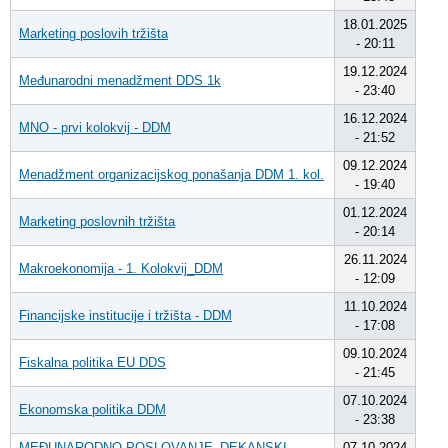
18.01.2025
Marketing poslovih tržišta
- 20:11
19.12.2024
Međunarodni menadžment DDS 1k
- 23:40
16.12.2024
MNO - prvi kolokvij - DDM
- 21:52
09.12.2024
Menadžment organizacijskog ponašanja DDM 1. kol.
- 19:40
01.12.2024
Marketing poslovnih tržišta
- 20:14
26.11.2024
Makroekonomija - 1. Kolokvij_DDM
- 12:09
11.10.2024
Financijske institucije i tržišta - DDM
- 17:08
09.10.2024
Fiskalna politika EU DDS
- 21:45
07.10.2024
Ekonomska politika DDM
- 23:38
MEĐUNARODNO POSLOVANJE_DEKANSKI
07.10.2024