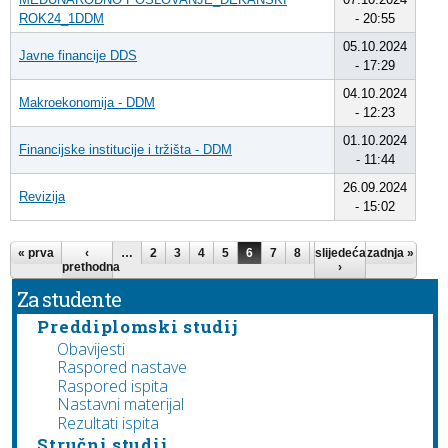
ROK24_1DDM
- 20:55
05.10.2024
Javne financije DDS
- 17:29
04.10.2024
Makroekonomija - DDM
- 12:23
01.10.2024
Financijske institucije i tržišta - DDM
- 11:44
26.09.2024
Revizija
- 15:02
Stranice
« prva
‹
…
2
3
4
5
6
7
8
slijedeća
9
10
zadnja »
…
prethodna
›
Za studente
Preddiplomski studij
Obavijesti
Raspored nastave
Raspored ispita
Nastavni materijal
Rezultati ispita
Stručni studij