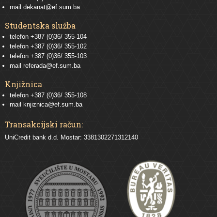
mail
dekanat@ef.sum.ba
Studentska služba
telefon
+387 (0)36/ 355-104
telefon
+387 (0)36/ 355-102
telefon
+387 (0)36/ 355-103
mail
referada@ef.sum.ba
Knjižnica
telefon +387 (0)36/ 355-108
mail
knjiznica@ef.sum.ba
Transakcijski račun:
UniCredit bank d.d. Mostar: 3381302271312140