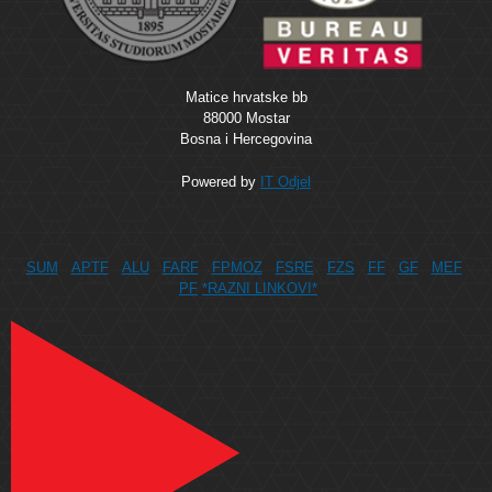
Matice hrvatske bb
88000 Mostar
Bosna i Hercegovina
Powered by
IT Odjel
SUM
APTF
ALU
FARF
FPMOZ
FSRE
FZS
FF
GF
MEF
PF
*RAZNI LINKOVI*