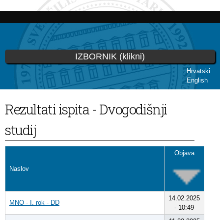
Skoči
na
glavni
sadržaj
IZBORNIK (klikni)
Hrvatski
English
Vi ste ovdje
Rezultati ispita - Dvogodišnji
studij
Objava
Naslov
14.02.2025
MNO - I. rok - DD
- 10:49