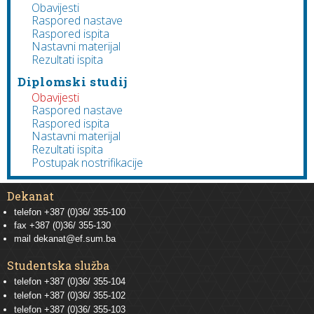
Obavijesti
Raspored nastave
Raspored ispita
Nastavni materijal
Rezultati ispita
Diplomski studij
Obavijesti
Raspored nastave
Raspored ispita
Nastavni materijal
Rezultati ispita
Postupak nostrifikacije
Dekanat
telefon +387 (0)36/ 355-100
fax +387 (0)36/ 355-130
mail
dekanat@ef.sum.ba
Studentska služba
telefon
+387 (0)36/ 355-104
telefon
+387 (0)36/ 355-102
telefon
+387 (0)36/ 355-103