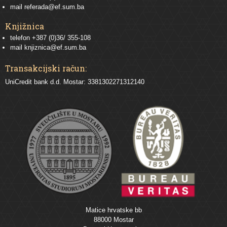
mail
referada@ef.sum.ba
Knjižnica
telefon +387 (0)36/ 355-108
mail
knjiznica@ef.sum.ba
Transakcijski račun:
UniCredit bank d.d. Mostar: 3381302271312140
Matice hrvatske bb
88000 Mostar