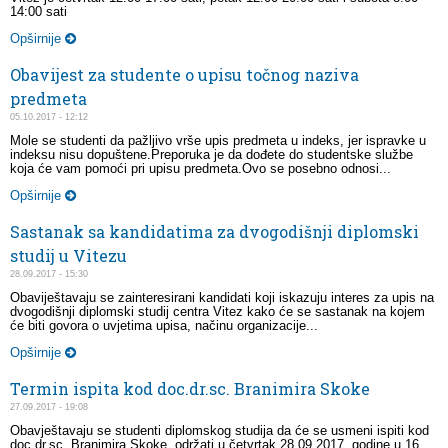
14:00 sati
Opširnije
Obavijest za studente o upisu točnog naziva
predmeta
05.10.2017 - 12:12
Mole se studenti da pažljivo vrše upis predmeta u indeks, jer ispravke u
indeksu nisu dopuštene.Preporuka je da dođete do studentske službe
koja će vam pomoći pri upisu predmeta.Ovo se posebno odnosi...
Opširnije
Sastanak sa kandidatima za dvogodišnji diplomski
studij u Vitezu
28.09.2017 - 15:30
Obaviještavaju se zainteresirani kandidati koji iskazuju interes za upis na
dvogodišnji diplomski studij centra Vitez kako će se sastanak na kojem
će biti govora o uvjetima upisa, načinu organizacije...
Opširnije
Termin ispita kod doc.dr.sc. Branimira Skoke
27.09.2017 - 19:08
Obavještavaju se studenti diplomskog studija da će se usmeni ispiti kod
doc.dr.sc. Branimira Skoke održati u četvrtak 28.09.2017. godine u 16