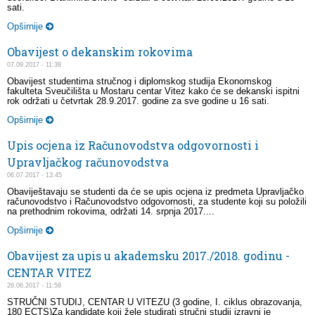
sati.
Opširnije
Obavijest o dekanskim rokovima
07.09.2017 - 11:38
Obavijest studentima stručnog i diplomskog studija Ekonomskog
fakulteta Sveučilišta u Mostaru centar Vitez kako će se dekanski ispitni
rok održati u četvrtak 28.9.2017. godine za sve godine u 16 sati.
Opširnije
Upis ocjena iz Računovodstva odgovornosti i
Upravljačkog računovodstva
06.07.2017 - 13:45
Obaviještavaju se studenti da će se upis ocjena iz predmeta Upravljačko
računovodstvo i Računovodstvo odgovornosti, za studente koji su položili
na prethodnim rokovima, održati 14. srpnja 2017....
Opširnije
Obavijest za upis u akademsku 2017./2018. godinu -
CENTAR VITEZ
26.06.2017 - 11:58
STRUČNI STUDIJ, CENTAR U VITEZU (3 godine, I. ciklus obrazovanja,
180 ECTS)Za kandidate koji žele studirati stručni studij izravni je