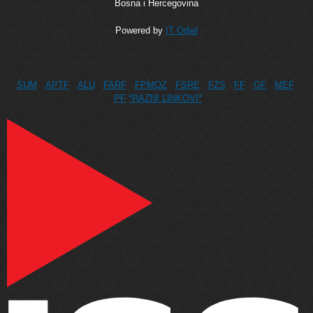
Bosna i Hercegovina
Powered by
IT Odjel
SUM
APTF
ALU
FARF
FPMOZ
FSRE
FZS
FF
GF
MEF
PF
*RAZNI LINKOVI*