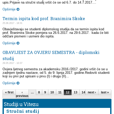
upis.Prijave na stručni studij vršit će se od 6.7. do 14.7.2017....
Opširnije
Termin ispita kod prof. Branimira Skoke
25.06.2017 - 18:31
Obavještavaju se studenti diplomskog studija da se termin ispita kod
prof. Branimira Skoke pomjera sa 26.6.2017. na 29.6.2017. kada će biti
održani pismeni i usmeni dio ispita.
Opširnije
OBAVIJEST ZA OVJERU SEMESTRA - diplomski
studij
29.05.2017 - 10:37
Ovjera ljetnog semestra za akademsku 2016./2017. godini vršit će se u
zadnjem tjednu nastave, od 5. do 9. lipnja 2017. godine.Redoviti studenti
koji su prvi put upisani u prvu (I) i drugu (II)...
Opširnije
Pages
« first
‹
…
8
9
10
11
12
13
14
next ›
15
16
last »
…
previous
Studiji u Vitezu
Stručni studij