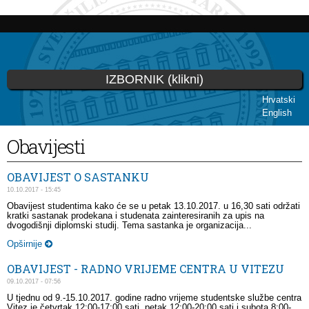
Skip to
main
content
IZBORNIK (klikni)
Hrvatski
English
You are here
Obavijesti
OBAVIJEST O SASTANKU
10.10.2017 - 15:45
Obavijest studentima kako će se u petak 13.10.2017. u 16,30 sati održati
kratki sastanak prodekana i studenata zainteresiranih za upis na
dvogodišnji diplomski studij. Tema sastanka je organizacija...
Opširnije
OBAVIJEST - RADNO VRIJEME CENTRA U VITEZU
09.10.2017 - 07:56
U tjednu od 9.-15.10.2017. godine radno vrijeme studentske službe centra
Vitez je četvrtak 12:00-17:00 sati, petak 12:00-20:00 sati i subota 8:00-