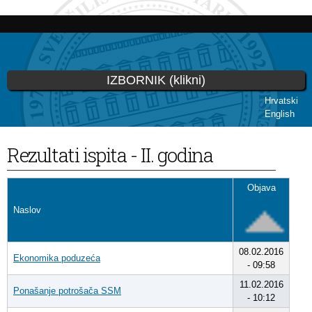
Skip to
main
content
IZBORNIK (klikni)
Hrvatski
English
You are here
Rezultati ispita - II. godina
Objava
Naslov
08.02.2016
Ekonomika poduzeća
- 09:58
11.02.2016
Ponašanje potrošača SSM
- 10:12