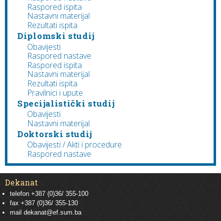
Raspored ispita
Nastavni materijal
Rezultati ispita
Diplomski studij
Obavijesti
Raspored nastave
Raspored ispita
Nastavni materijal
Rezultati ispita
Pravilnici i upute
Specijalistički studij
Obavijesti
Nastavni materijal
Doktorski studij
Obavijesti / Akti i procedure
Raspored nastave
Dekanat
telefon +387 (0)36/ 355-100
fax +387 (0)36/ 355-130
mail
dekanat@ef.sum.ba