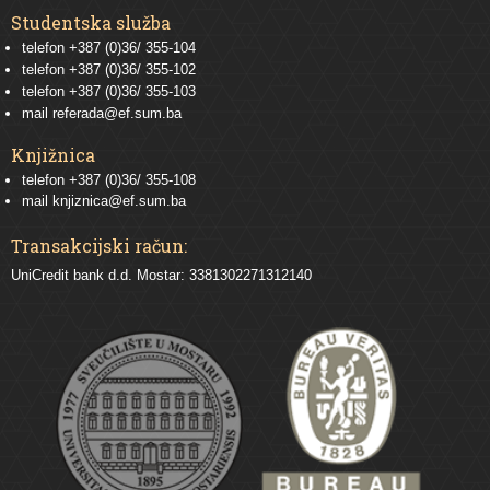
Studentska služba
telefon
+387 (0)36/ 355-104
telefon
+387 (0)36/ 355-102
telefon
+387 (0)36/ 355-103
mail
referada@ef.sum.ba
Knjižnica
telefon +387 (0)36/ 355-108
mail
knjiznica@ef.sum.ba
Transakcijski račun:
UniCredit bank d.d. Mostar: 3381302271312140