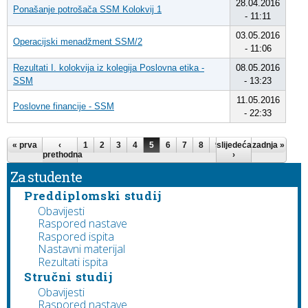
28.04.2016
Ponašanje potrošača SSM Kolokvij 1
- 11:11
03.05.2016
Operacijski menadžment SSM/2
- 11:06
Rezultati I. kolokvija iz kolegija Poslovna etika -
08.05.2016
SSM
- 13:23
11.05.2016
Poslovne financije - SSM
- 22:33
Pages
« prva
‹
1
2
3
4
5
6
7
8
9
slijedeća
…
zadnja »
prethodna
›
Za studente
Preddiplomski studij
Obavijesti
Raspored nastave
Raspored ispita
Nastavni materijal
Rezultati ispita
Stručni studij
Obavijesti
Raspored nastave