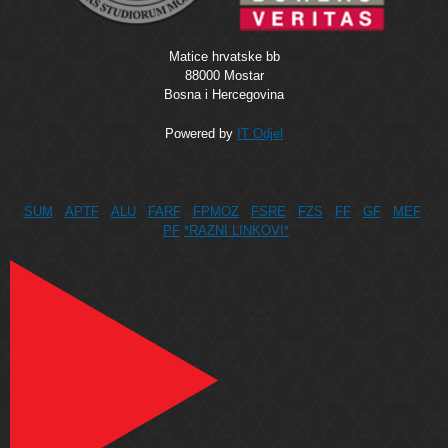
Matice hrvatske bb
88000 Mostar
Bosna i Hercegovina
Powered by
IT Odjel
SUM
APTF
ALU
FARF
FPMOZ
FSRE
FZS
FF
GF
MEF
PF
*RAZNI LINKOVI*