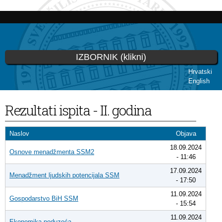
Skip to
main
content
IZBORNIK (klikni)
Hrvatski
English
You are here
Rezultati ispita - II. godina
Naslov
Objava
18.09.2024
Osnove menadžmenta SSM2
- 11:46
17.09.2024
Menadžment ljudskih potencijala SSM
- 17:50
11.09.2024
Gospodarstvo BiH SSM
- 15:54
11.09.2024
Ekonomika poduzeća