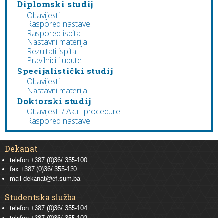
Diplomski studij
Obavijesti
Raspored nastave
Raspored ispita
Nastavni materijal
Rezultati ispita
Pravilnici i upute
Specijalistički studij
Obavijesti
Nastavni materijal
Doktorski studij
Obavijesti / Akti i procedure
Raspored nastave
Dekanat
telefon +387 (0)36/ 355-100
fax +387 (0)36/ 355-130
mail
dekanat@ef.sum.ba
Studentska služba
telefon
+387 (0)36/ 355-104
telefon
+387 (0)36/ 355-102