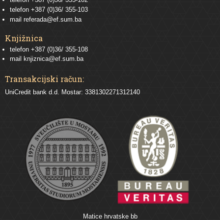
telefon
+387 (0)36/ 355-103
mail
referada@ef.sum.ba
Knjižnica
telefon +387 (0)36/ 355-108
mail
knjiznica@ef.sum.ba
Transakcijski račun:
UniCredit bank d.d. Mostar: 3381302271312140
Matice hrvatske bb