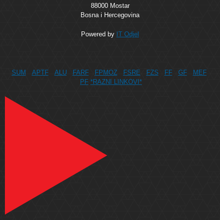
88000 Mostar
Bosna i Hercegovina
Powered by
IT Odjel
SUM
APTF
ALU
FARF
FPMOZ
FSRE
FZS
FF
GF
MEF
PF
*RAZNI LINKOVI*