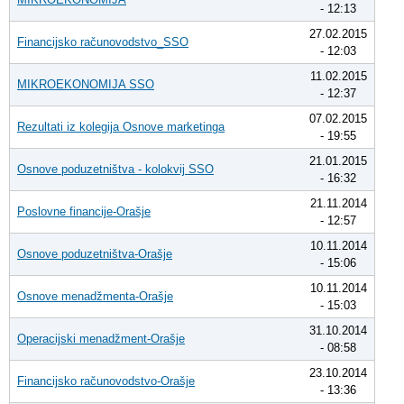
- 12:13
27.02.2015
Financijsko računovodstvo_SSO
- 12:03
11.02.2015
MIKROEKONOMIJA SSO
- 12:37
07.02.2015
Rezultati iz kolegija Osnove marketinga
- 19:55
21.01.2015
Osnove poduzetništva - kolokvij SSO
- 16:32
21.11.2014
Poslovne financije-Orašje
- 12:57
10.11.2014
Osnove poduzetništva-Orašje
- 15:06
10.11.2014
Osnove menadžmenta-Orašje
- 15:03
31.10.2014
Operacijski menadžment-Orašje
- 08:58
23.10.2014
Financijsko računovodstvo-Orašje
- 13:36