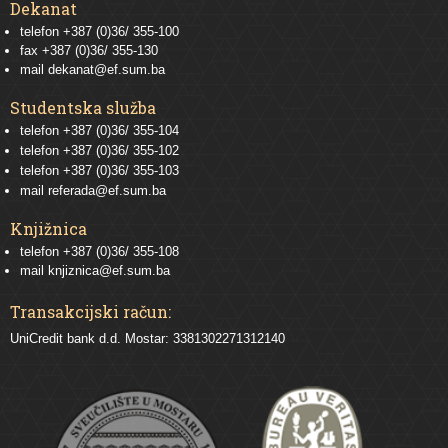
Dekanat
telefon +387 (0)36/ 355-100
fax +387 (0)36/ 355-130
mail
dekanat@ef.sum.ba
Studentska služba
telefon
+387 (0)36/ 355-104
telefon
+387 (0)36/ 355-102
telefon
+387 (0)36/ 355-103
mail
referada@ef.sum.ba
Knjižnica
telefon +387 (0)36/ 355-108
mail
knjiznica@ef.sum.ba
Transakcijski račun:
UniCredit bank d.d. Mostar: 3381302271312140