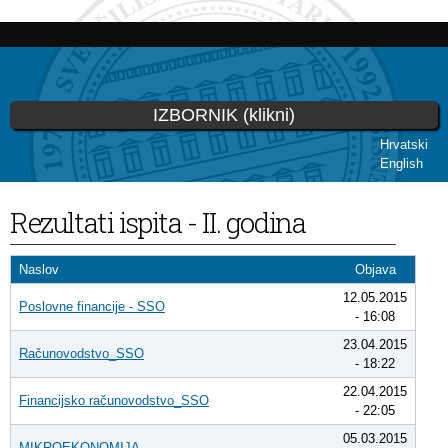
Skip to
main
content
IZBORNIK (klikni)
Hrvatski
English
You are here
Rezultati ispita - II. godina
Naslov
Objava
12.05.2015
Poslovne financije - SSO
- 16:08
23.04.2015
Računovodstvo_SSO
- 18:22
22.04.2015
Financijsko računovodstvo_SSO
- 22:05
05.03.2015
MIKROEKONOMIJA