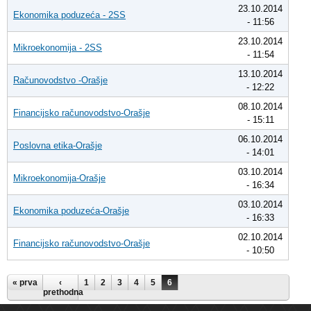
23.10.2014
Ekonomika poduzeća - 2SS
- 11:56
23.10.2014
Mikroekonomija - 2SS
- 11:54
13.10.2014
Računovodstvo -Orašje
- 12:22
08.10.2014
Financijsko računovodstvo-Orašje
- 15:11
06.10.2014
Poslovna etika-Orašje
- 14:01
03.10.2014
Mikroekonomija-Orašje
- 16:34
03.10.2014
Ekonomika poduzeća-Orašje
- 16:33
02.10.2014
Financijsko računovodstvo-Orašje
- 10:50
Pages
« prva
‹
1
2
3
4
5
6
prethodna