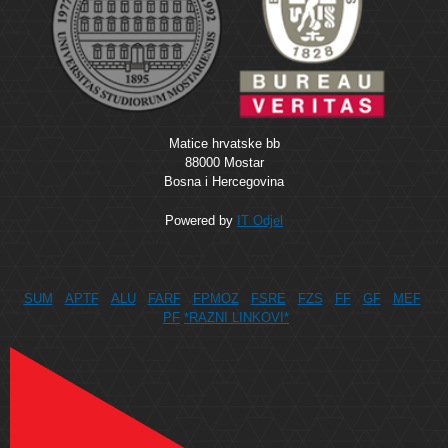
Matice hrvatske bb
88000 Mostar
Bosna i Hercegovina
Powered by
IT Odjel
SUM
APTF
ALU
FARF
FPMOZ
FSRE
FZS
FF
GF
MEF
PF
*RAZNI LINKOVI*