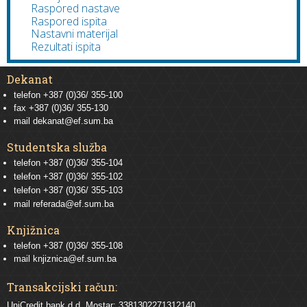
Raspored nastave
Raspored ispita
Nastavni materijal
Rezultati ispita
Dekanat
telefon +387 (0)36/ 355-100
fax +387 (0)36/ 355-130
mail
dekanat@ef.sum.ba
Studentska služba
telefon
+387 (0)36/ 355-104
telefon
+387 (0)36/ 355-102
telefon
+387 (0)36/ 355-103
mail
referada@ef.sum.ba
Knjižnica
telefon +387 (0)36/ 355-108
mail
knjiznica@ef.sum.ba
Transakcijski račun:
UniCredit bank d.d. Mostar: 3381302271312140