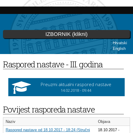
Skip to
main
content
IZBORNIK (klikni)
Hrvatski
English
You are here
Raspored nastave - III. godina
Preuzmi aktualni raspored nastave
14.02.2018 - 09:44
Povijest rasporeda nastave
Naziv
Objava
Raspored nastave od 18.10.2017 - 18:24 (Stručni
18.10.2017 -