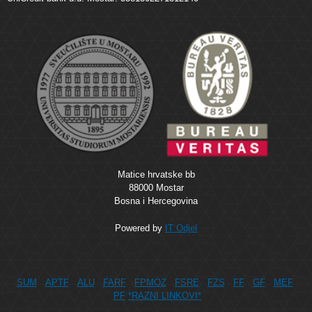
Matice hrvatske bb
88000 Mostar
Bosna i Hercegovina
Powered by
IT Odjel
SUM
APTF
ALU
FARF
FPMOZ
FSRE
FZS
FF
GF
MEF
PF
*RAZNI LINKOVI*